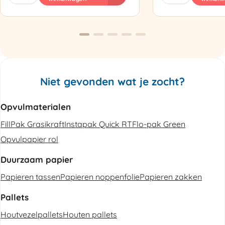
Luchtkussenmachine
Omsnoeringsapp
Refurbished
aantal
aantal
Niet gevonden wat je zocht?
Opvulmaterialen
FillPak Grasikraft
Instapak Quick RT
Flo-pak Green
Opvulpapier rol
Duurzaam papier
Papieren tassen
Papieren noppenfolie
Papieren zakken
Pallets
Houtvezelpallets
Houten pallets