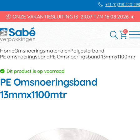
+31 (0)318 520 298
📦 ONZE VAKANTIESLUITING IS 29.07 T/M 16.08.2026 ☀️
0
Home
Omsnoeringsmaterialen
Polyesterband
PE omsnoeringsband
PE Omsnoeringsband 13mmx1100mtr
Dit product is op voorraad
PE Omsnoeringsband
13mmx1100mtr