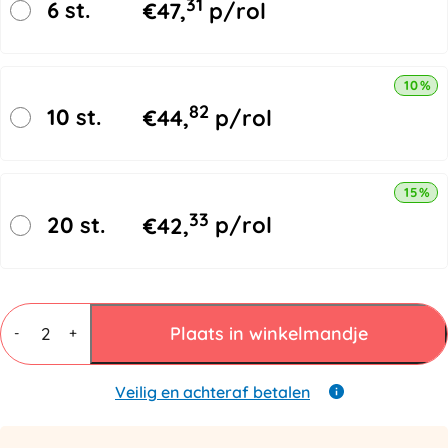
31
6 st.
€
47,
p/rol
10% k
82
10 st.
€
44,
p/rol
15% k
33
20 st.
€
42,
p/rol
PE
Textielband
Plaats in winkelmandje
-
+
Geweven
16mmx850mtr
aantal
Veilig en achteraf betalen