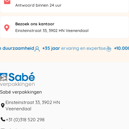
Antwoord binnen 24 uur
Bezoek ons kantoor
Einsteinstraat 33, 3902 HN Veenendaal
 duurzaamheid
+35 jaar
ervaring en expertise
+10.000 
Sabé verpakkingen
Einsteinstraat 33, 3902 HN
Veenendaal
+31 (0)318 520 298