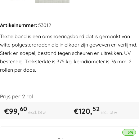
Artikelnummer:
53012
Textielband is een omsnoeringsband dat is gemaakt van
witte polyesterdraden die in elkaar zijn geweven en verlijmd.
Sterk en soepel, bestand tegen scheuren en uitrekken. UV
bestendig. Treksterkte is 375 kg. kerndiameter is 76 mm. 2
rollen per doos.
Prijs per
2
rol
60
52
€
99,
€
120,
excl. btw
incl. btw
5% k