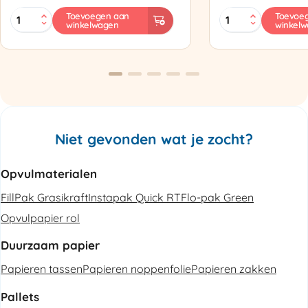
MINI
Zapak
Toevoegen aan
Toevoe
winkelwagen
winkel
PAK'R
ZP97
Luchtkussenmachine
Omsnoeringsapp
Refurbished
aantal
aantal
Niet gevonden wat je zocht?
Opvulmaterialen
FillPak Grasikraft
Instapak Quick RT
Flo-pak Green
Opvulpapier rol
Duurzaam papier
Papieren tassen
Papieren noppenfolie
Papieren zakken
Pallets