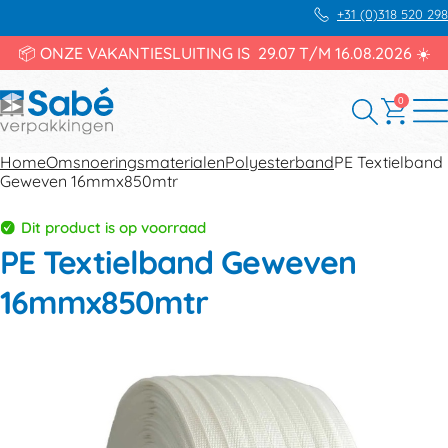
+31 (0)318 520 298
📦 ONZE VAKANTIESLUITING IS 29.07 T/M 16.08.2026 ☀️
0
Home
Omsnoeringsmaterialen
Polyesterband
PE Textielband
Geweven 16mmx850mtr
Dit product is op voorraad
PE Textielband Geweven
16mmx850mtr