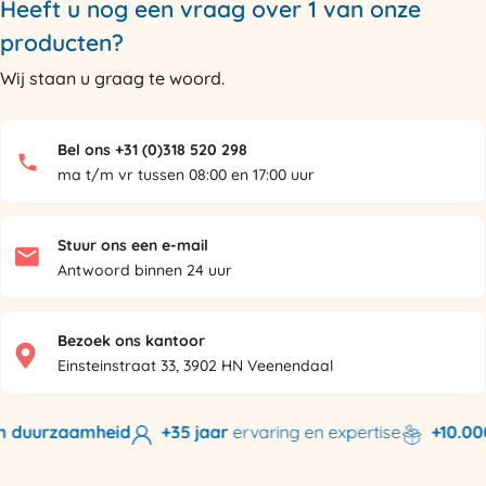
Heeft u nog een vraag over 1 van onze
producten?
Wij staan u graag te woord.
Bel ons +31 (0)318 520 298
ma t/m vr tussen 08:00 en 17:00 uur
Stuur ons een e-mail
Antwoord binnen 24 uur
Bezoek ons kantoor
Einsteinstraat 33, 3902 HN Veenendaal
n duurzaamheid
+35 jaar
ervaring en expertise
+10.000