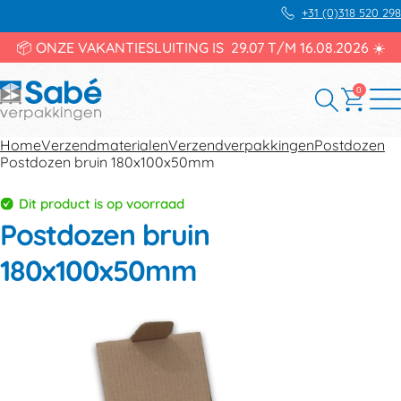
+31 (0)318 520 298
📦 ONZE VAKANTIESLUITING IS 29.07 T/M 16.08.2026 ☀️
0
Home
Verzendmaterialen
Verzendverpakkingen
Postdozen
Postdozen bruin 180x100x50mm
Dit product is op voorraad
Postdozen bruin
180x100x50mm