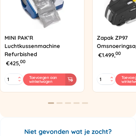
MINI PAK’R
Zapak ZP97
Luchtkussenmachine
Omsnoeringsa
00
Refurbished
€
1.499,
00
€
425,
MINI
Zapak
Toevoegen aan
Toevoe
winkelwagen
winkel
PAK'R
ZP97
Luchtkussenmachine
Omsnoeringsapp
Refurbished
aantal
aantal
Niet gevonden wat je zocht?