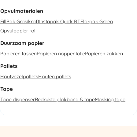
Opvulmaterialen
FillPak Grasikraft
Instapak Quick RT
Flo-pak Green
Opvulpapier rol
Duurzaam papier
Papieren tassen
Papieren noppenfolie
Papieren zakken
Pallets
Houtvezelpallets
Houten pallets
Tape
Tape dispenser
Bedrukte plakband & tape
Masking tape