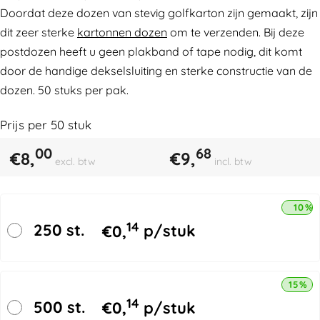
Doordat deze dozen van stevig golfkarton zijn gemaakt, zijn
dit zeer sterke
kartonnen dozen
om te verzenden. Bij deze
postdozen heeft u geen plakband of tape nodig, dit komt
door de handige dekselsluiting en sterke constructie van de
dozen. 50 stuks per pak.
Prijs per
50
stuk
00
68
€
8,
€
9,
excl. btw
incl. btw
10% 
14
250 st.
€
0,
p/stuk
15% k
14
500 st.
€
0,
p/stuk