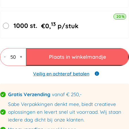
20% k
13
1000 st.
€
0,
p/stuk
Postdozen
bruin
Plaats in winkelmandje
-
+
180x100x50mm
aantal
Veilig en achteraf betalen
Gratis Verzending
vanaf € 250,-
Sabe Verpakkingen denkt mee, biedt creatieve
oplossingen en levert snel uit voorraad. Wij staan
iedere dag dicht bij onze klanten.