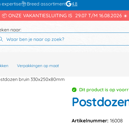
 expertise
Breed assortiment
4.8
📦 ONZE VAKANTIESLUITING IS 29.07 T/M 16.08.2026 ☀️
eken naar:
kken
Verpakkingen op maat
stdozen bruin 330x250x80mm
Dit product is op voor
Postdoze
Artikelnummer:
16008