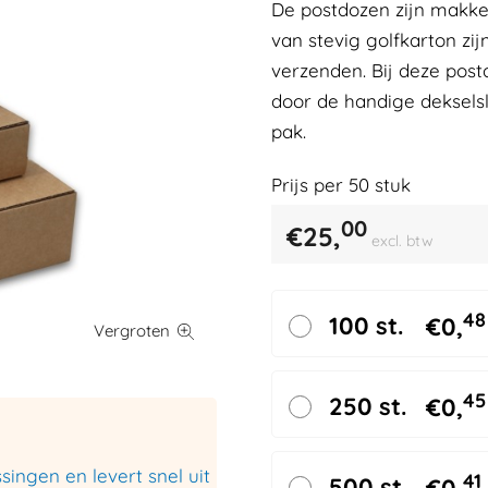
De postdozen zijn makkel
van stevig golfkarton zij
verzenden. Bij deze post
door de handige dekselsl
pak.
Prijs per
50
stuk
00
€
25,
excl. btw
48
100 st.
€
0,
45
250 st.
€
0,
ingen en levert snel uit
41
500 st.