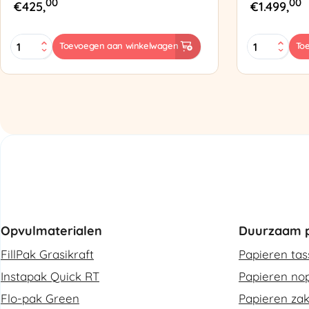
00
00
€
425,
€
1.499,
MINI
Zapak
Toevoegen aan winkelwagen
To
PAK'R
ZP97
Luchtkussenmachine
Omsnoering
Refurbished
aantal
aantal
Opvulmaterialen
Duurzaam p
FillPak Grasikraft
Papieren ta
Instapak Quick RT
Papieren nop
Flo-pak Green
Papieren za