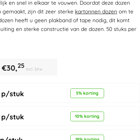
ijk en snel in elkaar te vouwen. Doordat deze dozen
n gemaakt, zijn dit zeer sterke
kartonnen dozen
om te
dozen heeft u geen plakband of tape nodig, dit komt
uiting en sterke constructie van de dozen. 50 stuks per
25
€
30,
incl. btw
p/stuk
5% korting
p/stuk
10% korting
18% korting