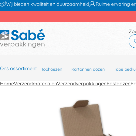
Wij bieden kwaliteit en duurzaamheid
Ruime ervaring en
Zo
Ons assortiment
Tophoezen
Kartonnen dozen
Tape bedru
Home
Verzendmaterialen
Verzendverpakkingen
Postdozen
Po