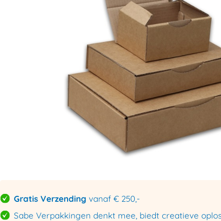
Gratis Verzending
vanaf € 250,-
Sabe Verpakkingen denkt mee, biedt creatieve oploss