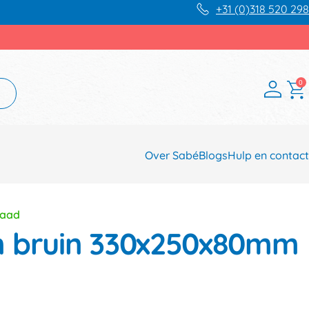
+31 (0)318 520 298
0
Over Sabé
Blogs
Hulp en contact
raad
n bruin 330x250x80mm