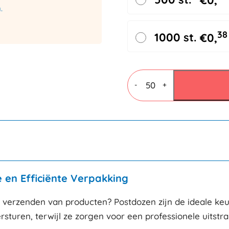
€
0,
.
38
1000 st.
€
0,
Postdozen
bruin
-
+
330x250x80mm
aantal
e en Efficiënte Verpakking
 verzenden van producten? Postdozen zijn de ideale ke
turen, terwijl ze zorgen voor een professionele uitstral