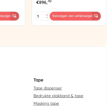
70
€
896,
ES-
elwagen
Toevoegen aan winkelwagen
102
Semi-
automatische
omsnoeringsmachine
aantal
Tape
Tape dispenser
Bedrukte plakband & tape
Masking tape