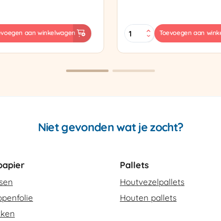
Sealtang
evoegen aan winkelwagen
Toevoegen aan wink
Super
sapparaat
Cello
420
SCT-
2
aantal
Niet gevonden wat je zocht?
apier
Pallets
ssen
Houtvezelpallets
penfolie
Houten pallets
kken