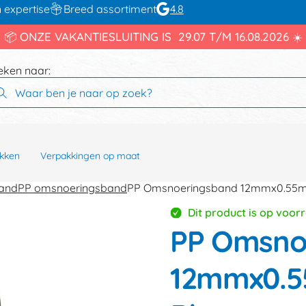
 expertise
Breed assortiment
4.8
📦 ONZE VAKANTIESLUITING IS 29.07 T/M 16.08.2026 ☀️
eken naar:
kken
Verpakkingen op maat
band
PP omsnoeringsband
PP Omsnoeringsband 12mmx0.55
Dit product is op voor
PP Omsno
12mmx0.5