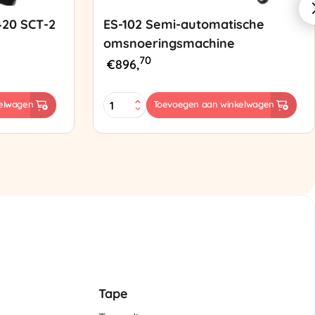
420 SCT-2
ES-102 Semi-automatische
omsnoeringsmachine
70
€
896,
ES-
elwagen
Toevoegen aan winkelwagen
102
Semi-
automatische
omsnoeringsmachine
aantal
Tape