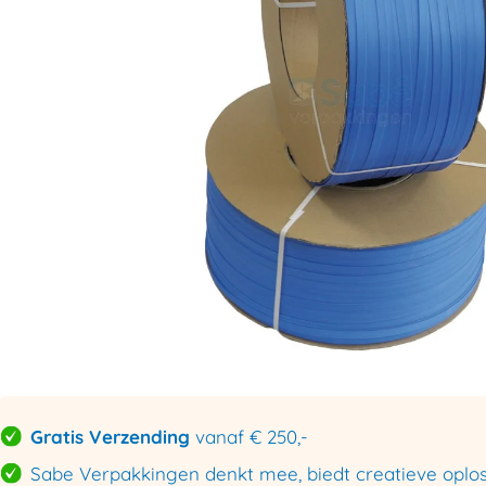
Gratis Verzending
vanaf € 250,-
Sabe Verpakkingen denkt mee, biedt creatieve oploss