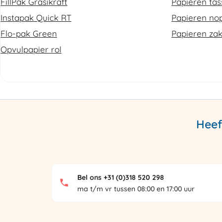
FillPak Grasikraft
Papieren ta
Instapak Quick RT
Papieren nop
Flo-pak Green
Papieren za
Opvulpapier rol
Heef
Bel ons +31 (0)318 520 298
ma t/m vr tussen 08:00 en 17:00 uur