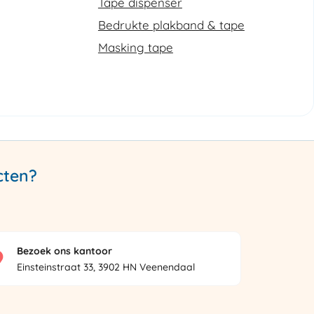
Tape dispenser
Bedrukte plakband & tape
Masking tape
cten?
Bezoek ons kantoor
Einsteinstraat 33, 3902 HN Veenendaal