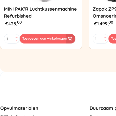
MINI PAK’R Luchtkussenmachine
Zapak ZP
Refurbished
Omsnoeri
00
00
€
425,
€
1.499,
MINI
Zapak
Toevoegen aan winkelwagen
To
PAK'R
ZP97
Luchtkussenmachine
Omsnoering
Refurbished
aantal
aantal
Opvulmaterialen
Duurzaam p