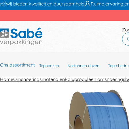
Wij bieden kwaliteit en duurzaamheid
Ruime ervaring en
Zo
Ons assortiment
Tophoezen
Kartonnen dozen
Tape bedru
Home
Omsnoeringsmaterialen
Polypropyleen omsnoerings