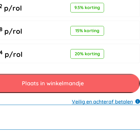
2
p/rol
9.5% korting
8
p/rol
15% korting
4
p/rol
20% korting
Plaats in winkelmandje
Veilig en achteraf betalen