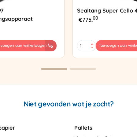
97
Sealtang Super Cello 
00
ngsapparaat
€
775,
Sealtang
evoegen aan winkelwagen
Toevoegen aan wink
Super
sapparaat
Cello
420
SCT-
2
aantal
Niet gevonden wat je zocht?
apier
Pallets