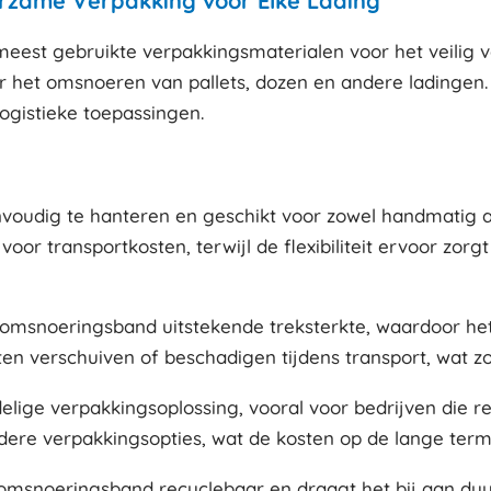
zame Verpakking voor Elke Lading
est gebruikte verpakkingsmaterialen voor het veilig vas
r het omsnoeren van pallets, dozen en andere ladingen. D
ogistieke toepassingen.
nvoudig te hanteren en geschikt voor zowel handmatig a
voor transportkosten, terwijl de flexibiliteit ervoor z
PP omsnoeringsband uitstekende treksterkte, waardoor he
 verschuiven of beschadigen tijdens transport, wat zorgt
lige verpakkingsoplossing, vooral voor bedrijven die 
dere verpakkingsopties, wat de kosten op de lange termi
PP omsnoeringsband recyclebaar en draagt het bij aan d