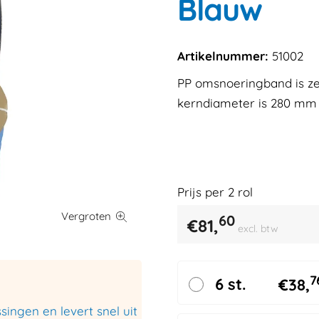
Blauw
Artikelnummer:
51002
PP omsnoeringband is ze
kerndiameter is 280 mm en
Prijs per
2
rol
60
€
81,
excl. btw
7
6 st.
€
38,
ingen en levert snel uit