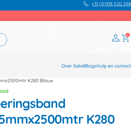
+31 (0)318 520 298
0
Over Sabé
Blogs
Hulp en contact
mmx2500mtr K280 Blauw
raad
eringsband
5mmx2500mtr K280