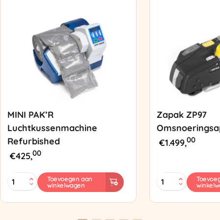
MINI PAK’R
Zapak ZP97
Luchtkussenmachine
Omsnoeringsa
00
Refurbished
€
1.499,
00
€
425,
MINI
Zapak
Toevoegen aan
Toevoe
winkelwagen
winkel
PAK'R
ZP97
Luchtkussenmachine
Omsnoeringsapp
Refurbished
aantal
aantal