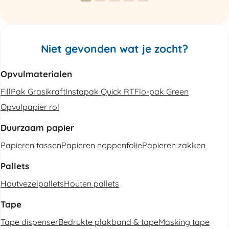
Niet gevonden wat je zocht?
Opvulmaterialen
FillPak Grasikraft
Instapak Quick RT
Flo-pak Green
Opvulpapier rol
Duurzaam papier
Papieren tassen
Papieren noppenfolie
Papieren zakken
Pallets
Houtvezelpallets
Houten pallets
Tape
Tape dispenser
Bedrukte plakband & tape
Masking tape