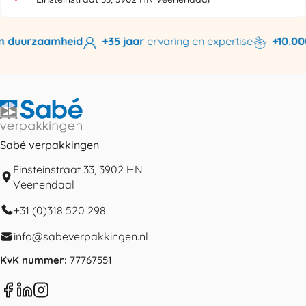
 duurzaamheid
+35 jaar
ervaring en expertise
+10.000 
Sabé verpakkingen
Einsteinstraat 33, 3902 HN
Veenendaal
+31 (0)318 520 298
info@sabeverpakkingen.nl
KvK nummer:
77767551