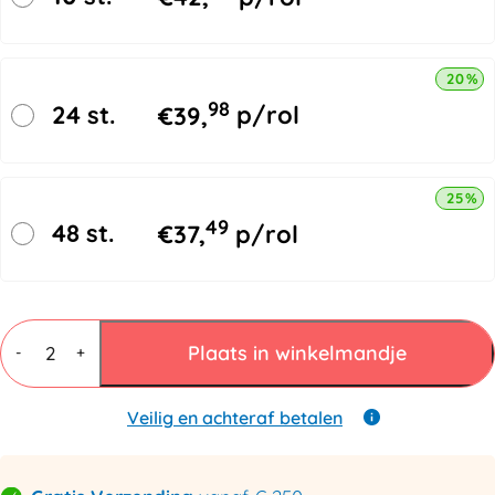
20% k
98
24 st.
€
39,
p/rol
25% k
49
48 st.
€
37,
p/rol
PP
Omsnoeringsband
Plaats in winkelmandje
-
+
12mmx0.55mmx3000mtr
Zwart
aantal
Veilig en achteraf betalen