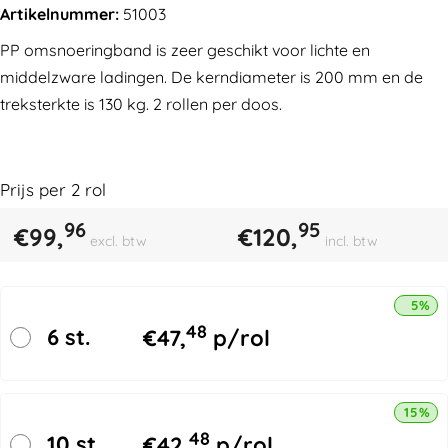
Artikelnummer:
51003
PP omsnoeringband is zeer geschikt voor lichte en
middelzware ladingen. De kerndiameter is 200 mm en de
treksterkte is 130 kg. 2 rollen per doos.
Prijs per
2
rol
96
95
€
99,
€
120,
excl. btw
incl. btw
5% k
48
6 st.
€
47,
p/rol
15% k
48
10 st.
€
42,
p/rol