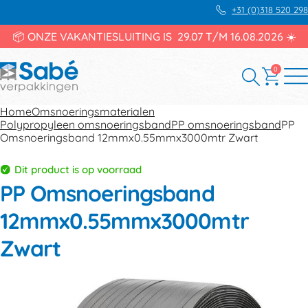
+31 (0)318 520 298
📦 ONZE VAKANTIESLUITING IS 29.07 T/M 16.08.2026 ☀️
0
Home
Omsnoeringsmaterialen
Polypropyleen omsnoeringsband
PP omsnoeringsband
PP
Omsnoeringsband 12mmx0.55mmx3000mtr Zwart
Dit product is op voorraad
PP Omsnoeringsband
12mmx0.55mmx3000mtr
Zwart