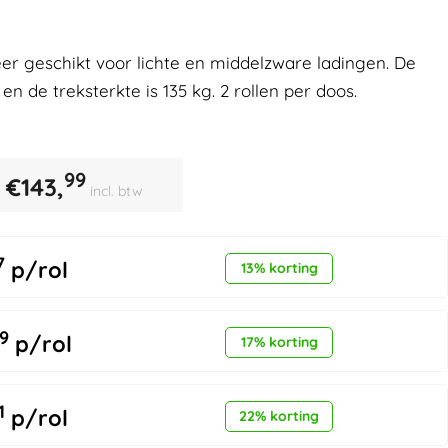
er geschikt voor lichte en middelzware ladingen. De
 de treksterkte is 135 kg. 2 rollen per doos.
99
€
143,
incl. btw
7
p/rol
13% korting
9
p/rol
17% korting
1
p/rol
22% korting