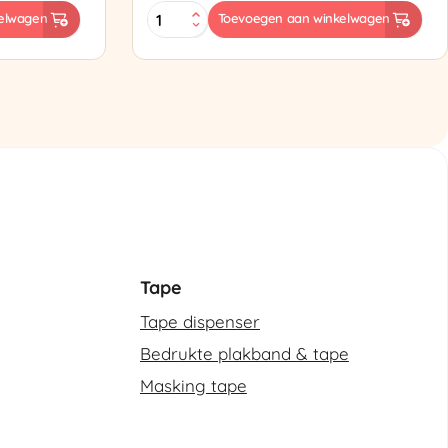
ES-
elwagen
Toevoegen aan winkelwagen
102
Semi-
automatische
omsnoeringsmachine
aantal
Tape
Tape dispenser
Bedrukte plakband & tape
Masking tape