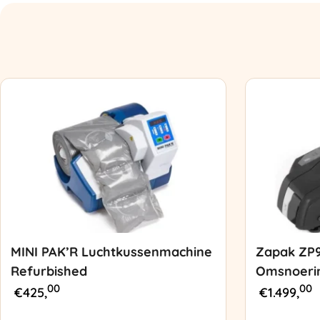
MINI PAK’R Luchtkussenmachine
Zapak ZP
Refurbished
Omsnoeri
00
00
€
425,
€
1.499,