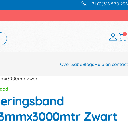
+31 (0)318 520 298
0
Over Sabé
Blogs
Hulp en contact
mmx3000mtr Zwart
raad
eringsband
3mmx3000mtr Zwart