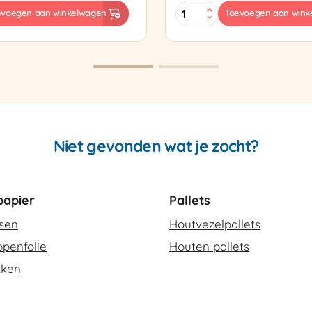
Sealtang
evoegen aan winkelwagen
Toevoegen aan wink
Super
sapparaat
Cello
420
SCT-
2
aantal
Niet gevonden wat je zocht?
apier
Pallets
ssen
Houtvezelpallets
penfolie
Houten pallets
kken