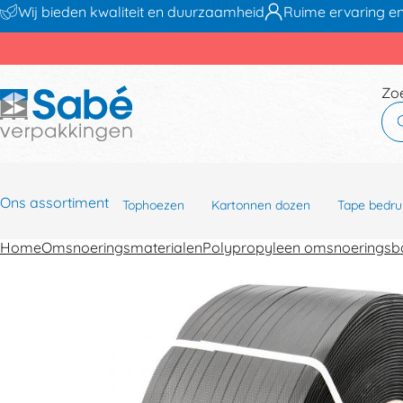
Wij bieden kwaliteit en duurzaamheid
Ruime ervaring en
Zo
Ons assortiment
Tophoezen
Kartonnen dozen
Tape bedru
Home
Omsnoeringsmaterialen
Polypropyleen omsnoerings