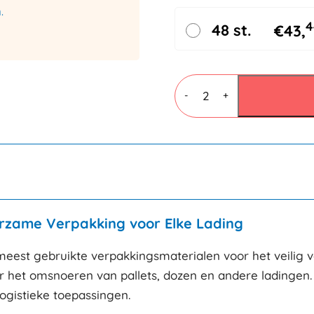
.
4
48 st.
€
43,
PP
Omsnoeringsband
-
+
12mmx0.63mmx3000mtr
Zwart
aantal
zame Verpakking voor Elke Lading
est gebruikte verpakkingsmaterialen voor het veilig vas
r het omsnoeren van pallets, dozen en andere ladingen. D
ogistieke toepassingen.