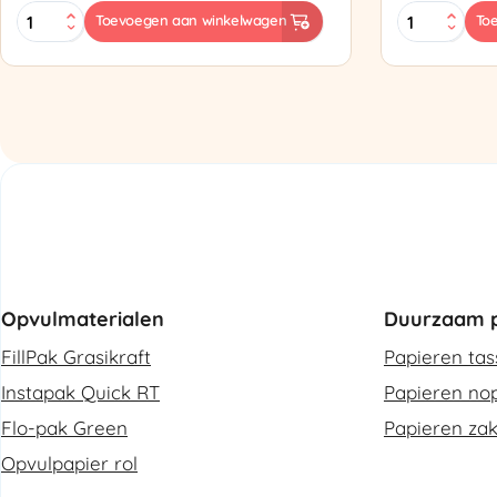
MINI
Zapak
Toevoegen aan winkelwagen
To
PAK'R
ZP97
Luchtkussenmachine
Omsnoering
Refurbished
aantal
aantal
Opvulmaterialen
Duurzaam p
FillPak Grasikraft
Papieren ta
Instapak Quick RT
Papieren nop
Flo-pak Green
Papieren za
Opvulpapier rol