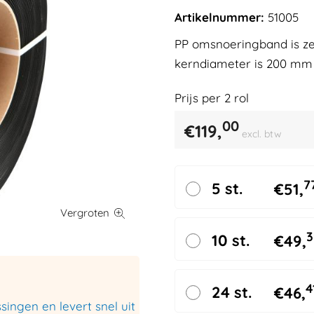
Artikelnummer:
51005
PP omsnoeringband is ze
kerndiameter is 200 mm en
Prijs per
2
rol
00
€
119,
excl. btw
7
5 st.
€
51,
3
10 st.
€
49,
4
24 st.
€
46,
ingen en levert snel uit