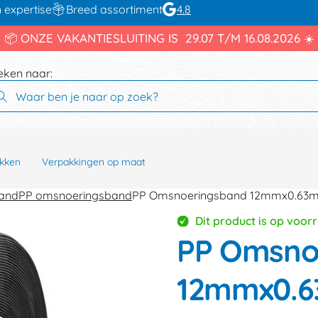
 expertise
Breed assortiment
4.8
📦 ONZE VAKANTIESLUITING IS 29.07 T/M 16.08.2026 ☀️
eken naar:
kken
Verpakkingen op maat
band
PP omsnoeringsband
PP Omsnoeringsband 12mmx0.63
Dit product is op voor
PP Omsno
12mmx0.6