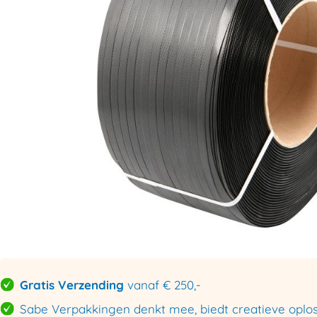
Gratis Verzending
vanaf € 250,-
Sabe Verpakkingen denkt mee, biedt creatieve oploss