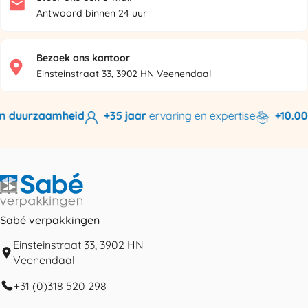
Antwoord binnen 24 uur
Bezoek ons kantoor
Einsteinstraat 33, 3902 HN Veenendaal
n duurzaamheid
+35 jaar
ervaring en expertise
+10.000
Sabé verpakkingen
Einsteinstraat 33, 3902 HN
Veenendaal
+31 (0)318 520 298