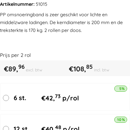
Artikelnummer:
51015
PP omsnoeringband is zeer geschikt voor lichte en
middelzware ladingen. De kerndiameter is 200 mm en de
treksterkte is 170 kg. 2 rollen per doos.
Prijs per
2
rol
96
85
€
89,
€
108,
excl. btw
incl. btw
5% k
73
6 st.
€
42,
p/rol
10% k
48
12 st.
€
40,
p/rol