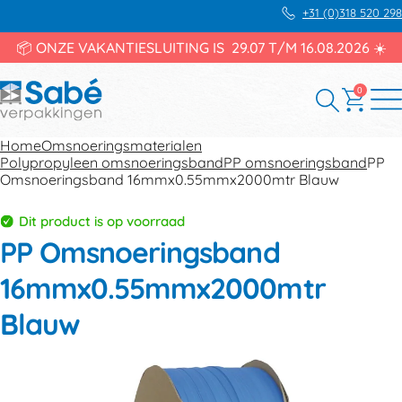
+31 (0)318 520 298
📦 ONZE VAKANTIESLUITING IS 29.07 T/M 16.08.2026 ☀️
0
Home
Omsnoeringsmaterialen
Polypropyleen omsnoeringsband
PP omsnoeringsband
PP
Omsnoeringsband 16mmx0.55mmx2000mtr Blauw
Dit product is op voorraad
PP Omsnoeringsband
16mmx0.55mmx2000mtr
Blauw