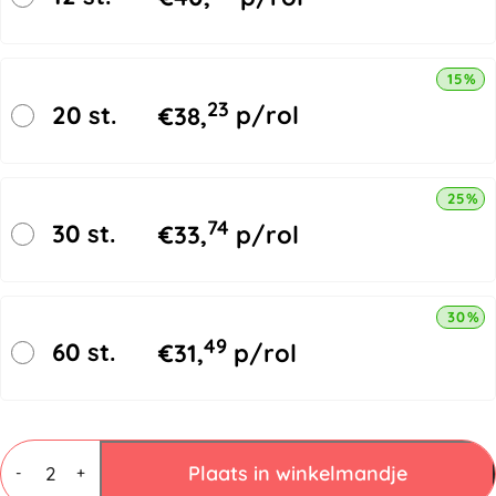
15% k
23
20 st.
€
38,
p/rol
25% k
74
30 st.
€
33,
p/rol
30% k
49
60 st.
€
31,
p/rol
PP
Omsnoeringsband
Plaats in winkelmandje
-
+
16mmx0.55mmx2000mtr