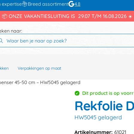
 expertise
Breed assortiment
4.8
📦 ONZE VAKANTIESLUITING IS 29.07 T/M 16.08.2026 ☀️
eken naar:
kken
Verpakkingen op maat
spenser 45-50 cm – HW5045 gelagerd
Dit product is op voor
Rekfolie 
HW5045 gelagerd
Artikelnummer:
61021