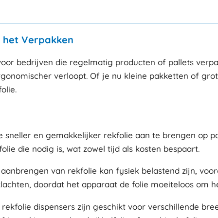
gelagerd
aantal
ij het Verpakken
voor bedrijven die regelmatig producten of pallets ver
rgonomischer verloopt. Of je nu kleine pakketten of grot
olie.
 je sneller en gemakkelijker rekfolie aan te brengen op 
lie die nodig is, wat zowel tijd als kosten bespaart.
anbrengen van rekfolie kan fysiek belastend zijn, vooral
lachten, doordat het apparaat de folie moeiteloos om he
rekfolie dispensers zijn geschikt voor verschillende bree