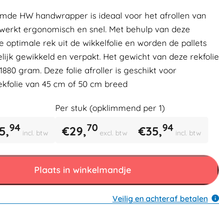
omde HW handwrapper is ideaal voor het afrollen van
U werkt ergonomisch en snel. Met behulp van deze
 de optimale rek uit de wikkelfolie en worden de pallets
jk gewikkeld en verpakt. Het gewicht van deze rekfolie
s 1880 gram. Deze folie afroller is geschikt voor
rekfolie van 45 cm of 50 cm breed
Per stuk (opklimmend per
1
)
94
70
94
5,
€
29,
€
35,
incl. btw
excl. btw
incl. btw
Plaats in winkelmandje
Veilig en achteraf betalen