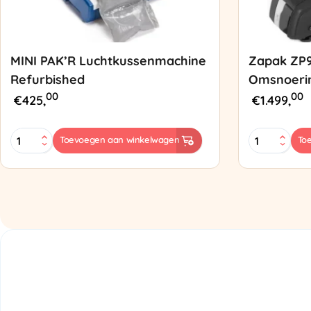
MINI PAK’R Luchtkussenmachine
Zapak ZP
Refurbished
Omsnoeri
00
00
€
425,
€
1.499,
MINI
Zapak
Toevoegen aan winkelwagen
To
PAK'R
ZP97
Luchtkussenmachine
Omsnoering
Refurbished
aantal
aantal