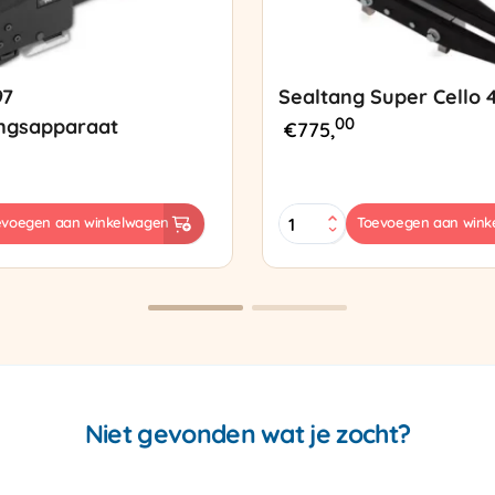
97
Sealtang Super Cello 
00
ngsapparaat
€
775,
Sealtang
evoegen aan winkelwagen
Toevoegen aan wink
Super
sapparaat
Cello
420
SCT-
2
aantal
Niet gevonden wat je zocht?