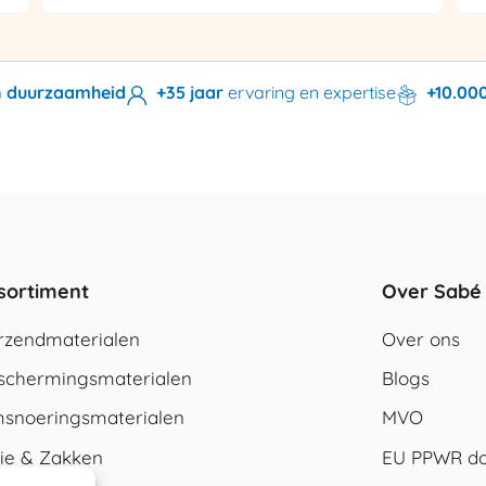
en duurzaamheid
+35 jaar
ervaring en expertise
+10.00
sortiment
Over Sabé
rzendmaterialen
Over ons
schermingsmaterialen
Blogs
snoeringsmaterialen
MVO
lie & Zakken
EU PPWR do