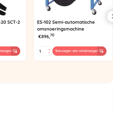
420 SCT-2
ES-102 Semi-automatische
omsnoeringsmachine
70
€
896,
ES-
elwagen
Toevoegen aan winkelwagen
102
Semi-
automatische
omsnoeringsmachine
aantal