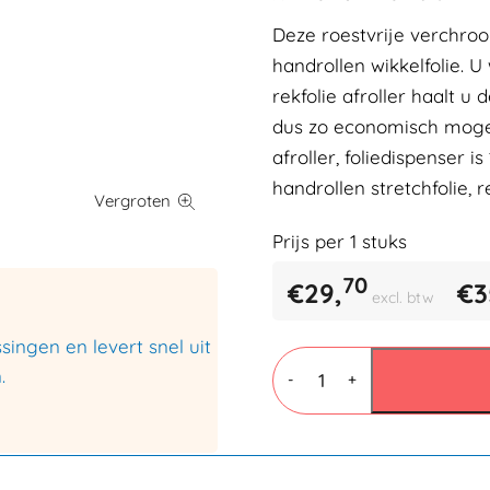
Deze roestvrije verchro
handrollen wikkelfolie. 
rekfolie afroller haalt u
dus zo economisch mogeli
afroller, foliedispenser i
handrollen stretchfolie, 
Prijs per 1 stuks
70
€
29,
€
3
excl. btw
ingen en levert snel uit
Rekfolie
.
Dispenser
-
+
45-
50
cm
-
HW5045