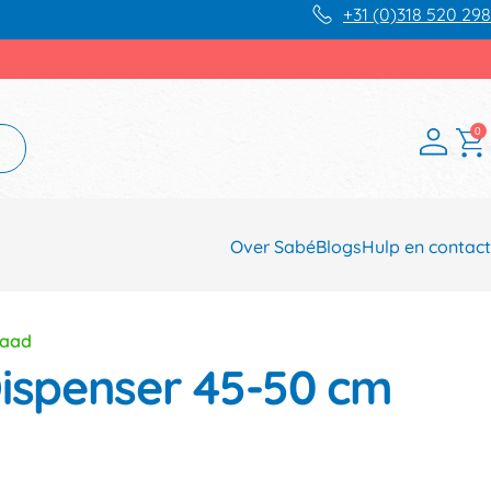
+31 (0)318 520 298
0
Over Sabé
Blogs
Hulp en contact
raad
Dispenser 45-50 cm