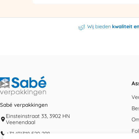
Wij bieden
kwaliteit 
As
Ve
Sabé verpakkingen
Be
Einsteinstraat 33, 3902 HN
Om
Veenendaal
Fo
+31 (0)318 520 298