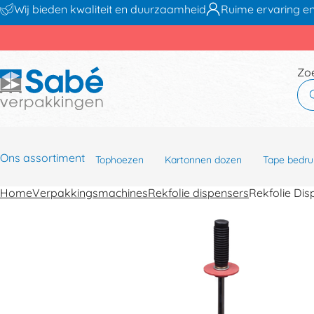
Wij bieden kwaliteit en duurzaamheid
Ruime ervaring en
Zo
Ons assortiment
Tophoezen
Kartonnen dozen
Tape bedru
Home
Verpakkingsmachines
Rekfolie dispensers
Rekfolie Di