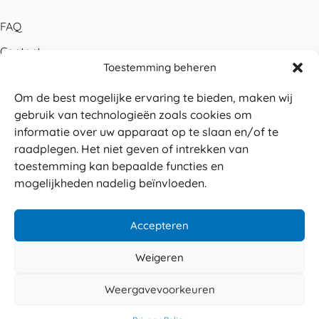
FAQ
Contact
Toestemming beheren
Bestellen
Om de best mogelijke ervaring te bieden, maken wij
Betalen
gebruik van technologieën zoals cookies om
Levering
informatie over uw apparaat op te slaan en/of te
raadplegen. Het niet geven of intrekken van
Retouren
toestemming kan bepaalde functies en
Service en garantie
mogelijkheden nadelig beïnvloeden.
Herroepingsrecht
Accepteren
Weigeren
Veilig betalen
© 2026 Sabé Verpakkingen
Weergavevoorkeuren
4.8
Privacy policy
Algemene voorwaarden