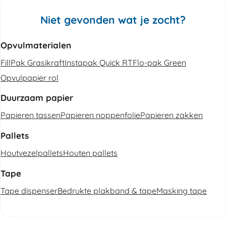
Niet gevonden wat je zocht?
Opvulmaterialen
FillPak Grasikraft
Instapak Quick RT
Flo-pak Green
Opvulpapier rol
Duurzaam papier
Papieren tassen
Papieren noppenfolie
Papieren zakken
Pallets
Houtvezelpallets
Houten pallets
Tape
Tape dispenser
Bedrukte plakband & tape
Masking tape