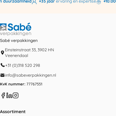
n duurzaamheid
+35 jaar
ervaring en expertise
+10.000
Sabé verpakkingen
Einsteinstraat 33, 3902 HN
Veenendaal
+31 (0)318 520 298
info@sabeverpakkingen.nl
KvK nummer:
77767551
Assortiment