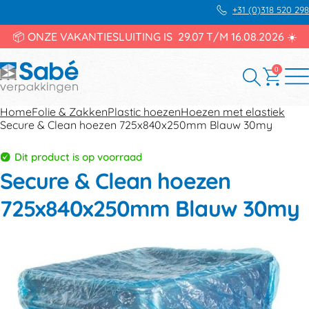
+31 (0)318 520 298
📦 ONZE VAKANTIESLUITING IS 29.07 T/M 16.08.2026 ☀️
0
Home
Folie & Zakken
Plastic hoezen
Hoezen met elastiek
Secure & Clean hoezen 725x840x250mm Blauw 30my
Dit product is op voorraad
Secure & Clean hoezen
725x840x250mm Blauw 30my