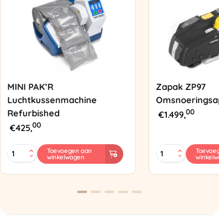
MINI PAK’R
Zapak ZP97
Luchtkussenmachine
Omsnoeringsa
00
Refurbished
€
1.499,
00
€
425,
MINI
Zapak
Toevoegen aan
Toevoe
winkelwagen
winkel
PAK'R
ZP97
Luchtkussenmachine
Omsnoeringsapp
Refurbished
aantal
aantal