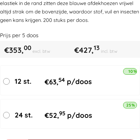
elastiek in de rand zitten deze blauwe afdekhoezen vrijwel
altijd strak om de bovenzijde, waardoor stof, vuil en insecten
geen kans krijgen. 200 stuks per doos.
Prijs per
5
doos
00
13
€
353,
€
427,
excl. btw
incl. btw
10% 
54
12 st.
€
63,
p/doos
25% k
95
24 st.
€
52,
p/doos