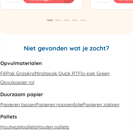
Luchtkussenmachine
Omsnoeringsapp
Refurbished
aantal
aantal
Niet gevonden wat je zocht?
Opvulmaterialen
FillPak Grasikraft
Instapak Quick RT
Flo-pak Green
Opvulpapier rol
Duurzaam papier
Papieren tassen
Papieren noppenfolie
Papieren zakken
Pallets
Houtvezelpallets
Houten pallets