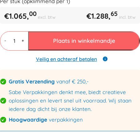
Per stuk (opklimmend per
1
)
00
65
€
1.065,
€
1.288,
excl. btw
incl. btw
Tapedispenser
EG-
Plaats in winkelmandje
-
+
100,
electrisch
aantal
Veilig en achteraf betalen
Gratis Verzending
vanaf € 250,-
Sabe Verpakkingen denkt mee, biedt creatieve
oplossingen en levert snel uit voorraad. Wij staan
iedere dag dicht bij onze klanten.
Hoogwaardige
verpakkingen