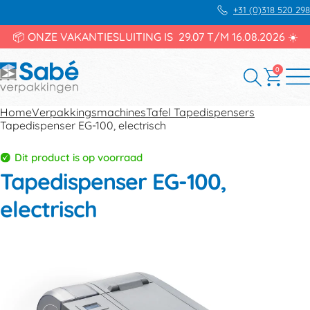
+31 (0)318 520 298
📦 ONZE VAKANTIESLUITING IS 29.07 T/M 16.08.2026 ☀️
0
Home
Verpakkingsmachines
Tafel Tapedispensers
Tapedispenser EG-100, electrisch
Dit product is op voorraad
Tapedispenser EG-100,
electrisch