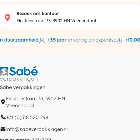
Bezoek ons kantoor
Einsteinstraat 33, 3902 HN Veenendaal
n duurzaamheid
+35 jaar
ervaring en expertise
+10.000
Sabé verpakkingen
Einsteinstraat 33, 3902 HN
Veenendaal
+31 (0)318 520 298
info@sabeverpakkingen.nl