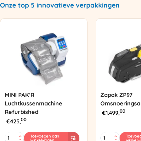
Onze top 5 innovatieve verpakkingen
MINI PAK’R
Zapak ZP97
Luchtkussenmachine
Omsnoeringsa
00
Refurbished
€
1.499,
00
€
425,
MINI
Zapak
Toevoegen aan
Toevoe
winkelwagen
winkel
PAK'R
ZP97