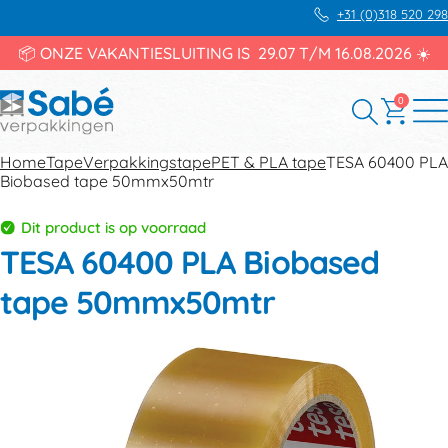
+31 (0)318 520 298
📦 ONZE VAKANTIESLUITING IS 29.07 T/M 16.08.2026 ☀️
0
Home
Tape
Verpakkingstape
PET & PLA tape
TESA 60400 PLA
Biobased tape 50mmx50mtr
Dit product is op voorraad
TESA 60400 PLA Biobased
tape 50mmx50mtr