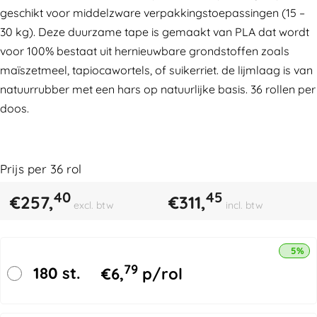
geschikt voor middelzware verpakkingstoepassingen (15 –
30 kg). Deze duurzame tape is gemaakt van PLA dat wordt
voor 100% bestaat uit hernieuwbare grondstoffen zoals
maïszetmeel, tapiocawortels, of suikerriet. de lijmlaag is van
natuurrubber met een hars op natuurlijke basis. 36 rollen per
doos.
Prijs per
36
rol
40
45
€
257,
€
311,
excl. btw
incl. btw
5% k
79
180 st.
€
6,
p/rol