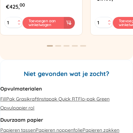
00
€
425,
MINI
Zapak
Toevoegen aan
Toevoe
winkelwagen
winkel
PAK'R
ZP97
Luchtkussenmachine
Omsnoeringsapp
Refurbished
aantal
aantal
Niet gevonden wat je zocht?
Opvulmaterialen
FillPak Grasikraft
Instapak Quick RT
Flo-pak Green
Opvulpapier rol
Duurzaam papier
Papieren tassen
Papieren noppenfolie
Papieren zakken