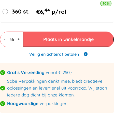
10% k
44
360 st.
€
6,
p/rol
TESA
60400
Plaats in winkelmandje
-
+
PLA
Biobased
tape
Veilig en achteraf betalen
50mmx50mtr
aantal
Gratis Verzending
vanaf € 250,-
Sabe Verpakkingen denkt mee, biedt creatieve
oplossingen en levert snel uit voorraad. Wij staan
iedere dag dicht bij onze klanten.
Hoogwaardige
verpakkingen