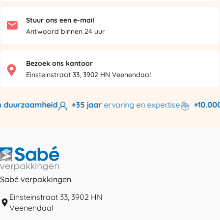
Stuur ons een e-mail
Antwoord binnen 24 uur
Bezoek ons kantoor
Einsteinstraat 33, 3902 HN Veenendaal
 duurzaamheid
+35 jaar
ervaring en expertise
+10.000 
Sabé verpakkingen
Einsteinstraat 33, 3902 HN
Veenendaal