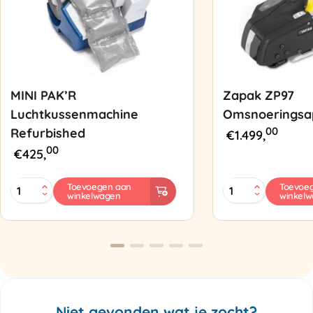
MINI PAK’R
Zapak ZP97
Luchtkussenmachine
Omsnoeringsa
00
Refurbished
€
1.499,
00
€
425,
MINI
Zapak
Toevoegen aan
Toevoe
winkelwagen
winkel
PAK'R
ZP97
Luchtkussenmachine
Omsnoeringsapp
Refurbished
aantal
aantal
Niet gevonden wat je zocht?