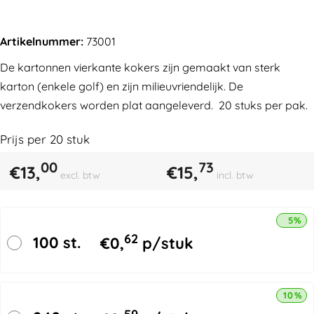
Artikelnummer:
73001
De kartonnen vierkante kokers zijn gemaakt van sterk
karton (enkele golf) en zijn milieuvriendelijk. De
verzendkokers worden plat aangeleverd. 20 stuks per pak.
Prijs per
20
stuk
00
73
€
13,
€
15,
excl. btw
incl. btw
5% k
62
100 st.
€
0,
p/stuk
10% k
59