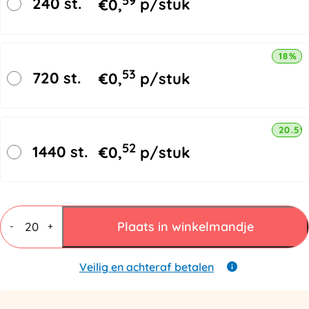
240 st.
€
0,
p/stuk
18% k
53
720 st.
€
0,
p/stuk
20.5%
52
1440 st.
€
0,
p/stuk
Vierkante
verzendkoker
Plaats in winkelmandje
-
+
120x120x430mm
aantal
Veilig en achteraf betalen