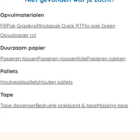
Opvulmaterialen
FillPak Grasikraft
Instapak Quick RT
Flo-pak Green
Opvulpapier rol
Duurzaam papier
Papieren tassen
Papieren noppenfolie
Papieren zakken
Pallets
Houtvezelpallets
Houten pallets
Tape
Tape dispenser
Bedrukte plakband & tape
Masking tape