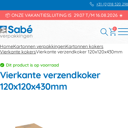
+31 (0)318 520 298
📦 ONZE VAKANTIESLUITING IS 29.07 T/M 16.08.2026 ☀️
0
Home
Kartonnen verpakkingen
Kartonnen kokers
Vierkante kokers
Vierkante verzendkoker 120x120x430mm
Dit product is op voorraad
Vierkante verzendkoker
120x120x430mm