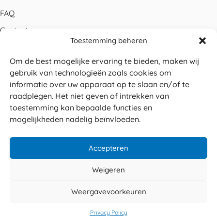
FAQ
Contact
Toestemming beheren
Bestellen
Om de best mogelijke ervaring te bieden, maken wij
Betalen
gebruik van technologieën zoals cookies om
Levering
informatie over uw apparaat op te slaan en/of te
raadplegen. Het niet geven of intrekken van
Retouren
toestemming kan bepaalde functies en
Service en garantie
mogelijkheden nadelig beïnvloeden.
Herroepingsrecht
Accepteren
Weigeren
Veilig betalen
© 2026 Sabé Verpakkingen
Weergavevoorkeuren
4.8
Privacy policy
Algemene voorwaarden
Privacy Policy