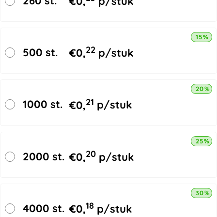
260 st.
€
0,
p/stuk
15% k
22
500 st.
€
0,
p/stuk
20% k
21
1000 st.
€
0,
p/stuk
25% k
20
2000 st.
€
0,
p/stuk
30% k
18
4000 st.
€
0,
p/stuk