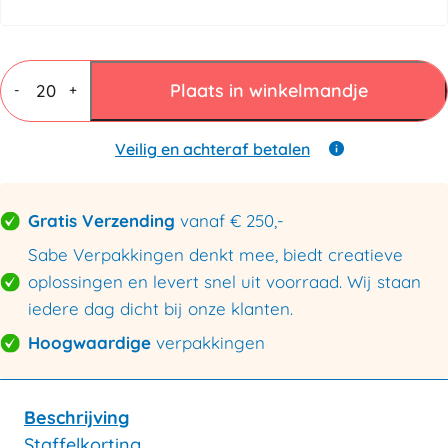
Vouwdozen
3
Plaats in winkelmandje
-
+
mm
B
enkele
Veilig en achteraf betalen
golf
140x100x90mm
aantal
Gratis Verzending
vanaf € 250,-
Sabe Verpakkingen denkt mee, biedt creatieve
oplossingen en levert snel uit voorraad. Wij staan
iedere dag dicht bij onze klanten.
Hoogwaardige
verpakkingen
Beschrijving
Staffelkorting