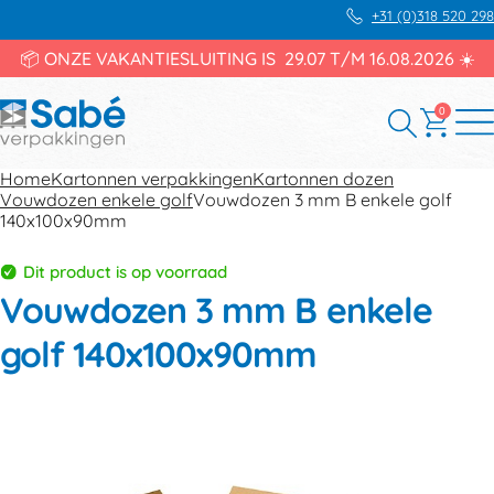
+31 (0)318 520 298
📦 ONZE VAKANTIESLUITING IS 29.07 T/M 16.08.2026 ☀️
0
Home
Kartonnen verpakkingen
Kartonnen dozen
Vouwdozen enkele golf
Vouwdozen 3 mm B enkele golf
140x100x90mm
Dit product is op voorraad
Vouwdozen 3 mm B enkele
golf 140x100x90mm