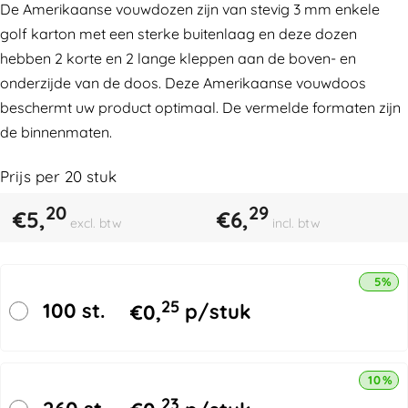
De Amerikaanse vouwdozen zijn van stevig 3 mm enkele
golf karton met een sterke buitenlaag en deze dozen
hebben 2 korte en 2 lange kleppen aan de boven- en
onderzijde van de doos. Deze Amerikaanse vouwdoos
beschermt uw product optimaal. De vermelde formaten zijn
de binnenmaten.
Prijs per
20
stuk
20
29
€
5,
€
6,
excl. btw
incl. btw
5% k
25
100 st.
€
0,
p/stuk
10% k
23