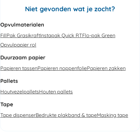
Niet gevonden wat je zocht?
Opvulmaterialen
FillPak Grasikraft
Instapak Quick RT
Flo-pak Green
Opvulpapier rol
Duurzaam papier
Papieren tassen
Papieren noppenfolie
Papieren zakken
Pallets
Houtvezelpallets
Houten pallets
Tape
Tape dispenser
Bedrukte plakband & tape
Masking tape