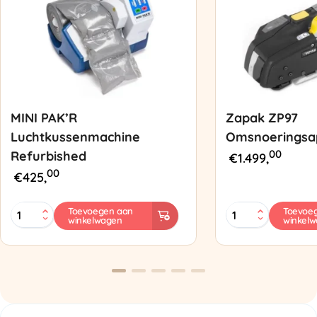
MINI PAK’R
Zapak ZP97
Luchtkussenmachine
Omsnoeringsa
00
Refurbished
€
1.499,
00
€
425,
MINI
Zapak
Toevoegen aan
Toevoe
winkelwagen
winkel
PAK'R
ZP97
Luchtkussenmachine
Omsnoeringsapp
Refurbished
aantal
aantal