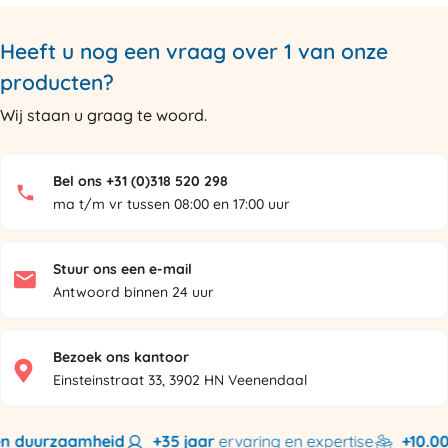
Heeft u nog een vraag over 1 van onze
producten?
Wij staan u graag te woord.
Bel ons +31 (0)318 520 298
ma t/m vr tussen 08:00 en 17:00 uur
Stuur ons een e-mail
Antwoord binnen 24 uur
Bezoek ons kantoor
Einsteinstraat 33, 3902 HN Veenendaal
n duurzaamheid
+35 jaar
ervaring en expertise
+10.000