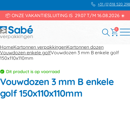
+31 (0)318 520 298
📦 ONZE VAKANTIESLUITING IS 29.07 T/M 16.08.2026 ☀️
0
Home
Kartonnen verpakkingen
Kartonnen dozen
Vouwdozen enkele golf
Vouwdozen 3 mm B enkele golf
150x110x110mm
Dit product is op voorraad
Vouwdozen 3 mm B enkele
golf 150x110x110mm