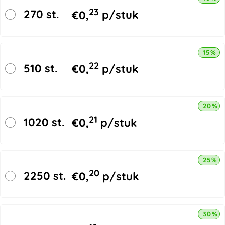
23
270 st.
€
0,
p/stuk
15% k
22
510 st.
€
0,
p/stuk
20% k
21
1020 st.
€
0,
p/stuk
25% k
20
2250 st.
€
0,
p/stuk
30% k