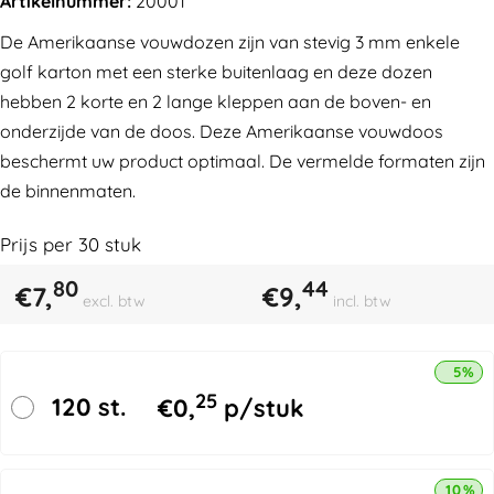
Artikelnummer:
20001
De Amerikaanse vouwdozen zijn van stevig 3 mm enkele
golf karton met een sterke buitenlaag en deze dozen
hebben 2 korte en 2 lange kleppen aan de boven- en
onderzijde van de doos. Deze Amerikaanse vouwdoos
beschermt uw product optimaal. De vermelde formaten zijn
de binnenmaten.
Prijs per
30
stuk
80
44
€
7,
€
9,
excl. btw
incl. btw
5% k
25
120 st.
€
0,
p/stuk
10% k