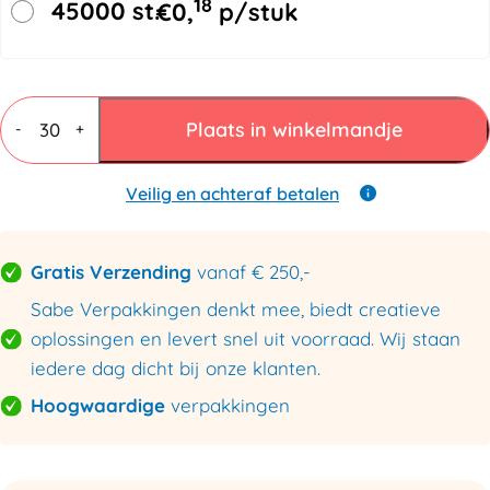
18
45000 st.
€
0,
p/stuk
Vouwdozen
3
Plaats in winkelmandje
-
+
mm
B
enkele
Veilig en achteraf betalen
golf
150x110x110mm
aantal
Gratis Verzending
vanaf € 250,-
Sabe Verpakkingen denkt mee, biedt creatieve
oplossingen en levert snel uit voorraad. Wij staan
iedere dag dicht bij onze klanten.
Hoogwaardige
verpakkingen