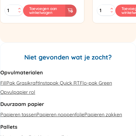
MINI
Zapak
Toevoegen aan
Toevoe
winkelwagen
winkel
PAK'R
ZP97
Luchtkussenmachine
Omsnoeringsapp
Refurbished
aantal
aantal
Niet gevonden wat je zocht?
Opvulmaterialen
FillPak Grasikraft
Instapak Quick RT
Flo-pak Green
Opvulpapier rol
Duurzaam papier
Papieren tassen
Papieren noppenfolie
Papieren zakken
Pallets