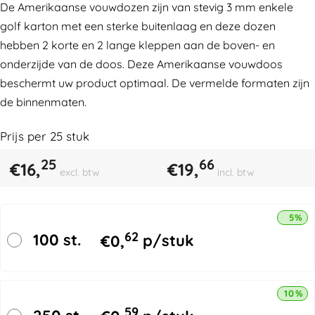
De Amerikaanse vouwdozen zijn van stevig 3 mm enkele
golf karton met een sterke buitenlaag en deze dozen
hebben 2 korte en 2 lange kleppen aan de boven- en
onderzijde van de doos. Deze Amerikaanse vouwdoos
beschermt uw product optimaal. De vermelde formaten zijn
de binnenmaten.
Prijs per
25
stuk
25
66
€
16,
€
19,
excl. btw
incl. btw
5% k
62
100 st.
€
0,
p/stuk
10% k
59