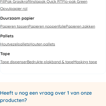
FillPak Grasikraft
Instapak Quick RT
Flo-pak Green
Opvulpapier rol
Duurzaam papier
Papieren tassen
Papieren noppenfolie
Papieren zakken
Pallets
Houtvezelpallets
Houten pallets
Tape
Tape dispenser
Bedrukte plakband & tape
Masking tape
Heeft u nog een vraag over 1 van onze
producten?