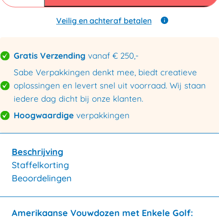
mm
B
enkele
Veilig en achteraf betalen
golf
360x270x160mm
aantal
Gratis Verzending
vanaf € 250,-
Sabe Verpakkingen denkt mee, biedt creatieve
oplossingen en levert snel uit voorraad. Wij staan
iedere dag dicht bij onze klanten.
Hoogwaardige
verpakkingen
Beschrijving
Staffelkorting
Beoordelingen
Amerikaanse Vouwdozen met Enkele Golf: