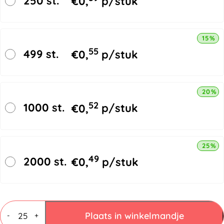
250 st.
€
0,
p/stuk
15% k
55
499 st.
€
0,
p/stuk
20% k
52
1000 st.
€
0,
p/stuk
25% k
49
2000 st.
€
0,
p/stuk
Vouwdozen
3
Plaats in winkelmandje
-
+