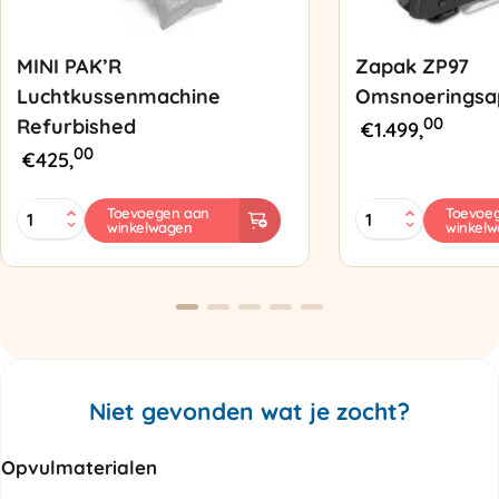
MINI PAK’R
Zapak ZP97
Luchtkussenmachine
Omsnoeringsa
00
Refurbished
€
1.499,
00
€
425,
MINI
Zapak
Toevoegen aan
Toevoe
winkelwagen
winkel
PAK'R
ZP97
Luchtkussenmachine
Omsnoeringsapp
Refurbished
aantal
aantal
Niet gevonden wat je zocht?
Opvulmaterialen