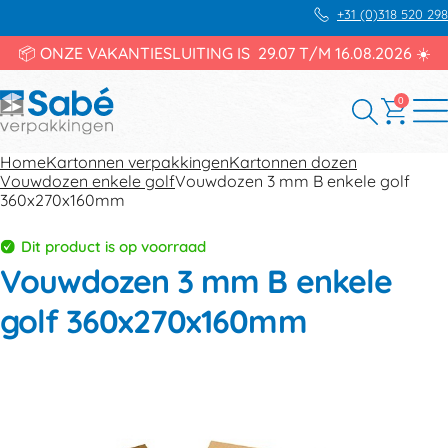
+31 (0)318 520 298
📦 ONZE VAKANTIESLUITING IS 29.07 T/M 16.08.2026 ☀️
0
Home
Kartonnen verpakkingen
Kartonnen dozen
Vouwdozen enkele golf
Vouwdozen 3 mm B enkele golf
360x270x160mm
Dit product is op voorraad
Vouwdozen 3 mm B enkele
golf 360x270x160mm