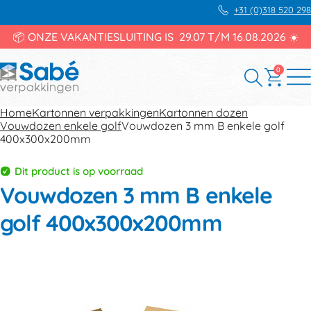
+31 (0)318 520 298
📦 ONZE VAKANTIESLUITING IS 29.07 T/M 16.08.2026 ☀️
0
Home
Kartonnen verpakkingen
Kartonnen dozen
Vouwdozen enkele golf
Vouwdozen 3 mm B enkele golf
400x300x200mm
Dit product is op voorraad
Vouwdozen 3 mm B enkele
golf 400x300x200mm