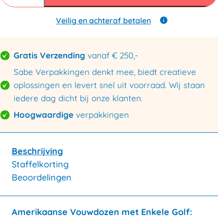
mm
B
enkele
Veilig en achteraf betalen
golf
400x300x200mm
aantal
Gratis Verzending
vanaf € 250,-
Sabe Verpakkingen denkt mee, biedt creatieve
oplossingen en levert snel uit voorraad. Wij staan
iedere dag dicht bij onze klanten.
Hoogwaardige
verpakkingen
Beschrijving
Staffelkorting
Beoordelingen
Amerikaanse Vouwdozen met Enkele Golf: