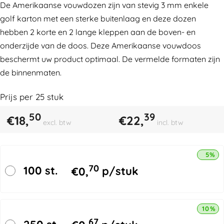
De Amerikaanse vouwdozen zijn van stevig 3 mm enkele
golf karton met een sterke buitenlaag en deze dozen
hebben 2 korte en 2 lange kleppen aan de boven- en
onderzijde van de doos. Deze Amerikaanse vouwdoos
beschermt uw product optimaal. De vermelde formaten zijn
de binnenmaten.
Prijs per
25
stuk
50
39
€
18,
€
22,
excl. btw
incl. btw
5% k
70
100 st.
€
0,
p/stuk
10% k
67