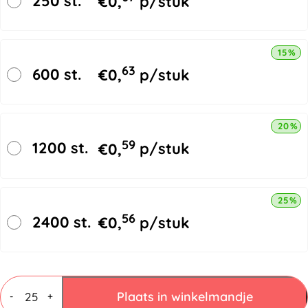
250 st.
€
0,
p/stuk
15% k
63
600 st.
€
0,
p/stuk
20% k
59
1200 st.
€
0,
p/stuk
25% k
56
2400 st.
€
0,
p/stuk
Vouwdozen
3
Plaats in winkelmandje
-
+