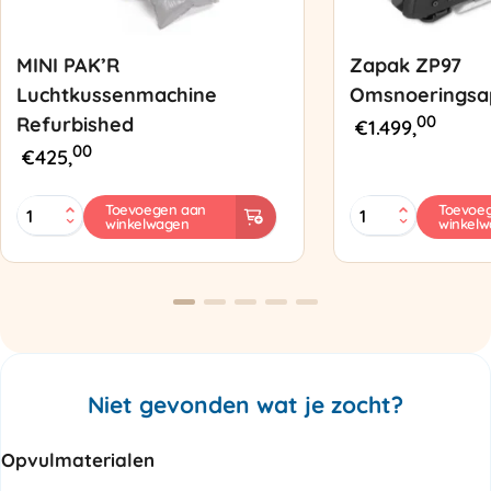
MINI PAK’R
Zapak ZP97
Luchtkussenmachine
Omsnoeringsa
00
Refurbished
€
1.499,
00
€
425,
MINI
Zapak
Toevoegen aan
Toevoe
winkelwagen
winkel
PAK'R
ZP97
Luchtkussenmachine
Omsnoeringsapp
Refurbished
aantal
aantal
Niet gevonden wat je zocht?
Opvulmaterialen