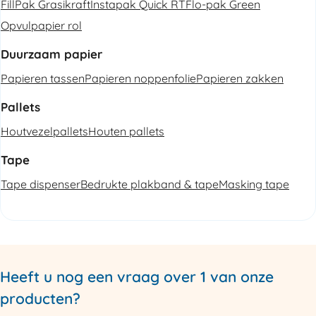
FillPak Grasikraft
Instapak Quick RT
Flo-pak Green
Opvulpapier rol
Duurzaam papier
Papieren tassen
Papieren noppenfolie
Papieren zakken
Pallets
Houtvezelpallets
Houten pallets
Tape
Tape dispenser
Bedrukte plakband & tape
Masking tape
Heeft u nog een vraag over 1 van onze
producten?