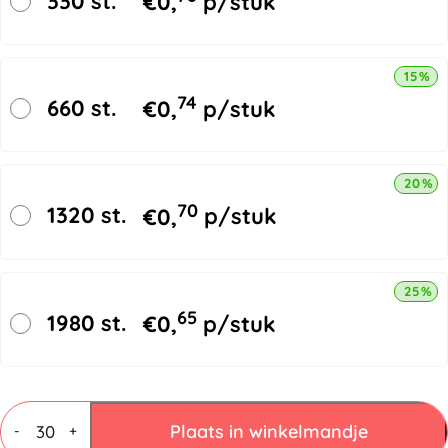
330 st.
€
0,
p/stuk
15% k
74
660 st.
€
0,
p/stuk
20% k
70
1320 st.
€
0,
p/stuk
25% k
65
1980 st.
€
0,
p/stuk
Vouwdozen
3
Plaats in winkelmandje
-
+