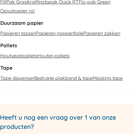
FillPak Grasikraft
Instapak Quick RT
Flo-pak Green
Opvulpapier rol
Duurzaam papier
Papieren tassen
Papieren noppenfolie
Papieren zakken
Pallets
Houtvezelpallets
Houten pallets
Tape
Tape dispenser
Bedrukte plakband & tape
Masking tape
Heeft u nog een vraag over 1 van onze
producten?