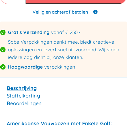
mm
B
enkele
Veilig en achteraf betalen
golf
500x300x200mm
aantal
Gratis Verzending
vanaf € 250,-
Sabe Verpakkingen denkt mee, biedt creatieve
oplossingen en levert snel uit voorraad. Wij staan
iedere dag dicht bij onze klanten.
Hoogwaardige
verpakkingen
Beschrijving
Staffelkorting
Beoordelingen
Amerikaanse Vouwdozen met Enkele Golf: