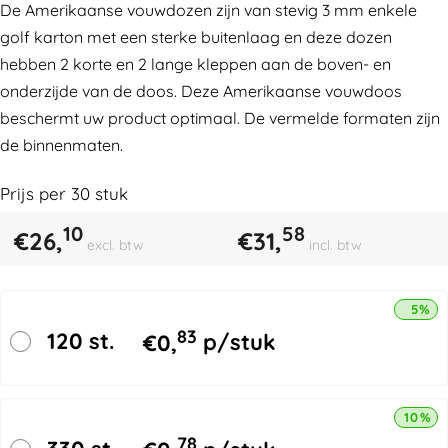
De Amerikaanse vouwdozen zijn van stevig 3 mm enkele
golf karton met een sterke buitenlaag en deze dozen
hebben 2 korte en 2 lange kleppen aan de boven- en
onderzijde van de doos. Deze Amerikaanse vouwdoos
beschermt uw product optimaal. De vermelde formaten zijn
de binnenmaten.
Prijs per
30
stuk
10
58
€
26,
€
31,
excl. btw
incl. btw
5% k
83
120 st.
€
0,
p/stuk
10% k
78