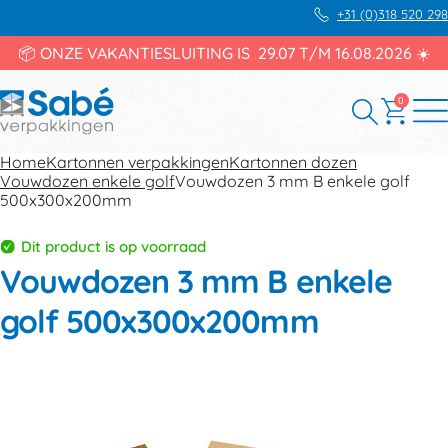
+31 (0)318 520 298
📦 ONZE VAKANTIESLUITING IS 29.07 T/M 16.08.2026 ☀️
0
Home
Kartonnen verpakkingen
Kartonnen dozen
Vouwdozen enkele golf
Vouwdozen 3 mm B enkele golf
500x300x200mm
Dit product is op voorraad
Vouwdozen 3 mm B enkele
golf 500x300x200mm