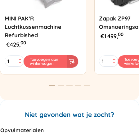
MINI PAK’R
Zapak ZP97
Luchtkussenmachine
Omsnoeringsa
00
Refurbished
€
1.499,
00
€
425,
MINI
Zapak
Toevoegen aan
Toevoe
winkelwagen
winkel
PAK'R
ZP97
Luchtkussenmachine
Omsnoeringsapp
Refurbished
aantal
aantal
Niet gevonden wat je zocht?
Opvulmaterialen