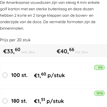
De Amerikaanse vouwdozen zijn van stevig 4 mm enkele
golf karton met een sterke buitenlaag en deze dozen
hebben 2 korte en 2 lange kleppen aan de boven- en
onderzijde van de doos. De vermelde formaten zijn de
binnenmaten.
Prijs per
20
stuk
60
66
€
33,
€
40,
excl. btw
incl. btw
5% k
60
100 st.
€
1,
p/stuk
10% k
51
180 st.
€
1,
p/stuk