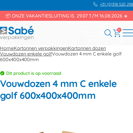
+31 (0)318 520 298
📦 ONZE VAKANTIESLUITING IS 29.07 T/M 16.08.2026 ☀️
0
Home
Kartonnen verpakkingen
Kartonnen dozen
Vouwdozen enkele golf
Vouwdozen 4 mm C enkele golf
600x400x400mm
Dit product is op voorraad
Vouwdozen 4 mm C enkele
golf 600x400x400mm