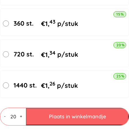
15% k
43
360 st.
€
1,
p/stuk
20% k
34
720 st.
€
1,
p/stuk
25% k
26
1440 st.
€
1,
p/stuk
Vouwdozen
4
Plaats in winkelmandje
-
+
mm
C