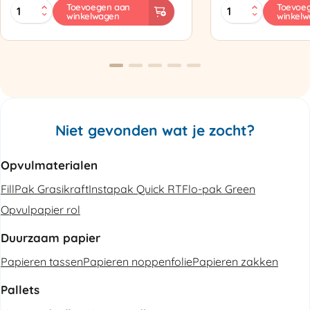
MINI
Zapak
Toevoegen aan
Toevoe
winkelwagen
winkel
PAK'R
ZP97
Luchtkussenmachine
Omsnoeringsapp
Refurbished
aantal
aantal
Niet gevonden wat je zocht?
Opvulmaterialen
FillPak Grasikraft
Instapak Quick RT
Flo-pak Green
Opvulpapier rol
Duurzaam papier
Papieren tassen
Papieren noppenfolie
Papieren zakken
Pallets