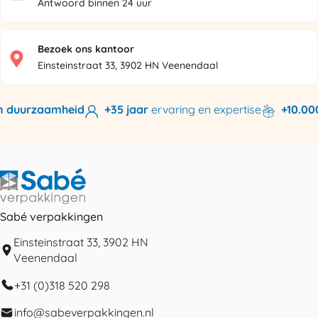
Antwoord binnen 24 uur
Bezoek ons kantoor
Einsteinstraat 33, 3902 HN Veenendaal
 duurzaamheid
+35 jaar
ervaring en expertise
+10.000 
Sabé verpakkingen
Einsteinstraat 33, 3902 HN
Veenendaal
+31 (0)318 520 298
info@sabeverpakkingen.nl