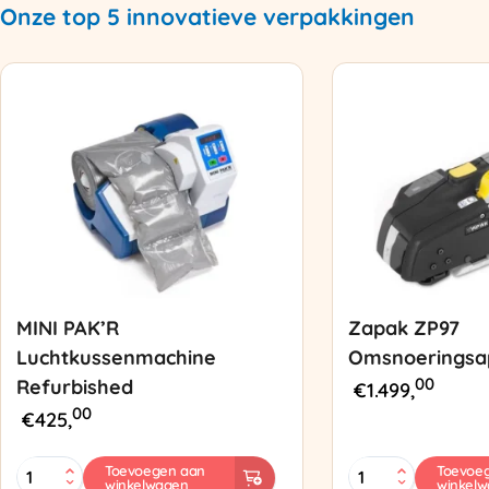
Onze top 5 innovatieve verpakkingen
MINI PAK’R
Zapak ZP97
Luchtkussenmachine
Omsnoeringsa
00
Refurbished
€
1.499,
00
€
425,
MINI
Zapak
Toevoegen aan
Toevoe
winkelwagen
winkel
PAK'R
ZP97