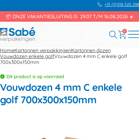
+31 (0)318 520 298
📦 ONZE VAKANTIESLUITING IS 29.07 T/M 16.08.2026 ☀️
0
Home
Kartonnen verpakkingen
Kartonnen dozen
Vouwdozen enkele golf
Vouwdozen 4 mm C enkele golf
700x300x150mm
Dit product is op voorraad
Vouwdozen 4 mm C enkele
golf 700x300x150mm