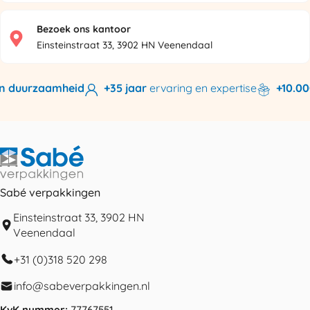
Bezoek ons kantoor
Einsteinstraat 33, 3902 HN Veenendaal
n duurzaamheid
+35 jaar
ervaring en expertise
+10.000
Sabé verpakkingen
Einsteinstraat 33, 3902 HN
Veenendaal
+31 (0)318 520 298
info@sabeverpakkingen.nl
KvK nummer:
77767551