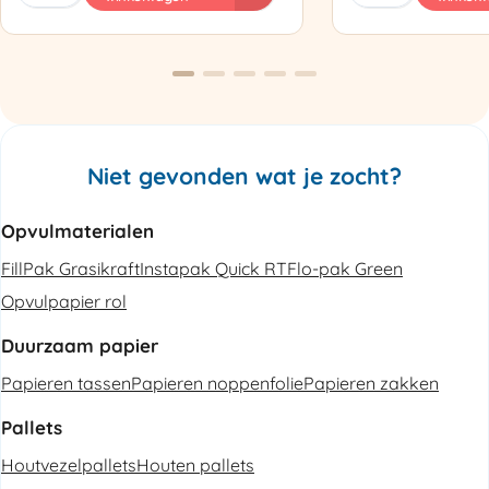
Luchtkussenmachine
Omsnoeringsapp
Refurbished
aantal
aantal
Niet gevonden wat je zocht?
Opvulmaterialen
FillPak Grasikraft
Instapak Quick RT
Flo-pak Green
Opvulpapier rol
Duurzaam papier
Papieren tassen
Papieren noppenfolie
Papieren zakken
Pallets
Houtvezelpallets
Houten pallets