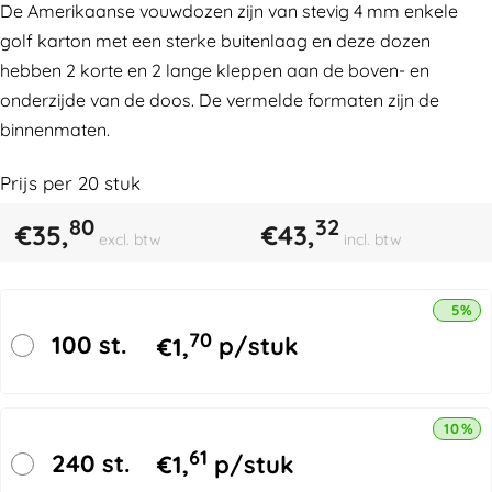
De Amerikaanse vouwdozen zijn van stevig 4 mm enkele
golf karton met een sterke buitenlaag en deze dozen
hebben 2 korte en 2 lange kleppen aan de boven- en
onderzijde van de doos. De vermelde formaten zijn de
binnenmaten.
Prijs per
20
stuk
80
32
€
35,
€
43,
excl. btw
incl. btw
5% k
70
100 st.
€
1,
p/stuk
10% k
61
240 st.
€
1,
p/stuk