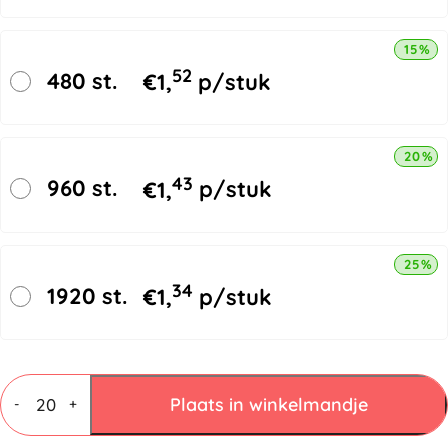
15% k
52
480 st.
€
1,
p/stuk
20% k
43
960 st.
€
1,
p/stuk
25% k
34
1920 st.
€
1,
p/stuk
Vouwdozen
4
Plaats in winkelmandje
-
+
mm
C