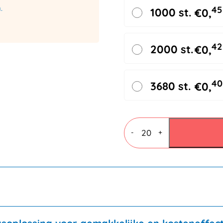
.
45
1000 st.
€
0,
42
2000 st.
€
0,
40
3680 st.
€
0,
Brievenbusdozen
A4
-
+
350x250x28mm
wit+
plakstrip
aantal