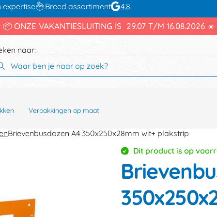
 expertise
Breed assortiment
4.8
📦 ONZE VAKANTIESLUITING IS 29.07 T/M 16.08.2026 ☀️
eken naar:
kken
Verpakkingen op maat
en
Brievenbusdozen A4 350x250x28mm wit+ plakstrip
Dit product is op voor
Brievenbu
350x250x2