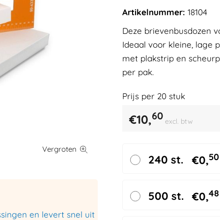
Artikelnummer:
18104
Deze brievenbusdozen v
Ideaal voor kleine, lage
met plakstrip en scheurp
per pak.
Prijs per
20
stuk
60
€
10,
excl. btw
50
240 st.
€
0,
48
500 st.
€
0,
ingen en levert snel uit