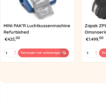
MINI PAK’R Luchtkussenmachine
Zapak ZP
Refurbished
Omsnoeri
00
00
€
425,
€
1.499,
MINI
Zapak
Toevoegen aan winkelwagen
To
PAK'R
ZP97
Luchtkussenmachine
Omsnoering
Refurbished
aantal
aantal