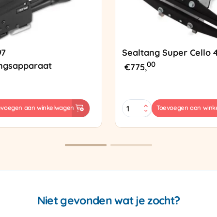
97
Sealtang Super Cello 
00
ngsapparaat
€
775,
Sealtang
evoegen aan winkelwagen
Toevoegen aan wink
Super
sapparaat
Cello
420
SCT-
2
aantal
Niet gevonden wat je zocht?