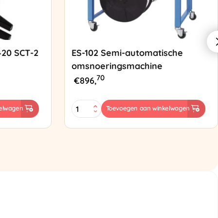
420 SCT-2
ES-102 Semi-automatische
omsnoeringsmachine
70
€
896,
ES-
elwagen
Toevoegen aan winkelwagen
102
Semi-
automatische
omsnoeringsmachine
aantal