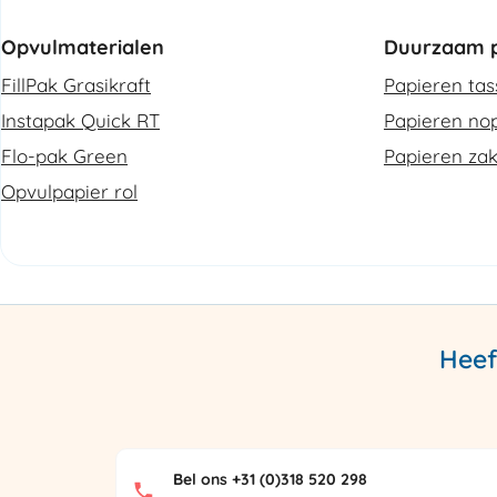
Opvulmaterialen
Duurzaam p
FillPak Grasikraft
Papieren ta
Instapak Quick RT
Papieren nop
Flo-pak Green
Papieren za
Opvulpapier rol
Heef
Bel ons +31 (0)318 520 298