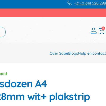
+31 (0)318 520 298
0
Over Sabé
Blogs
Hulp en contact
raad
sdozen A4
8mm wit+ plakstrip