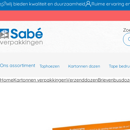
Wij bieden kwaliteit en duurzaamheid
Ruime ervaring en
Zo
Ons assortiment
Tophoezen
Kartonnen dozen
Tape bedru
Home
Kartonnen verpakkingen
Verzenddozen
Brievenbusdoz