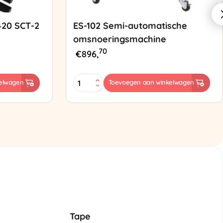
420 SCT-2
ES-102 Semi-automatische
omsnoeringsmachine
70
€
896,
ES-
elwagen
Toevoegen aan winkelwagen
102
Semi-
automatische
omsnoeringsmachine
aantal
Tape