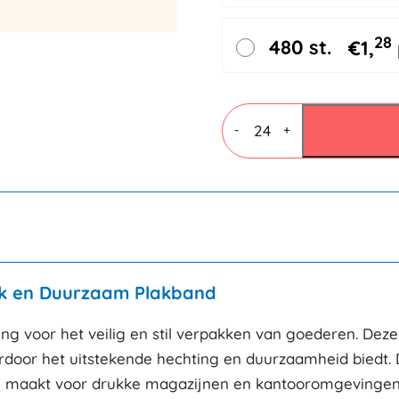
28
480 st.
€
1,
PP
Acryl
-
+
tape
75mmx66mtr
28my
Lownoise
aantal
terk en Duurzaam Plakband
sing voor het veilig en stil verpakken van goederen. D
rdoor het uitstekende hechting en duurzaamheid biedt. D
aal maakt voor drukke magazijnen en kantooromgevingen