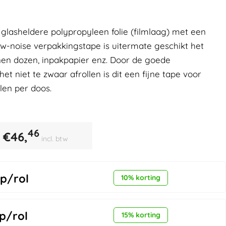
 glasheldere polypropyleen folie (filmlaag) met een
Low-noise verpakkingstape is uitermate geschikt het
nnen dozen, inpakpapier enz. Door de goede
t niet te zwaar afrollen is dit een fijne tape voor
len per doos.
46
€
46,
incl. btw
p/rol
10% korting
p/rol
15% korting