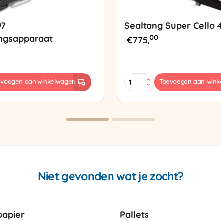
97
Sealtang Super Cello 
00
ngsapparaat
€
775,
Sealtang
evoegen aan winkelwagen
Toevoegen aan wink
Super
sapparaat
Cello
420
SCT-
2
aantal
Niet gevonden wat je zocht?
apier
Pallets