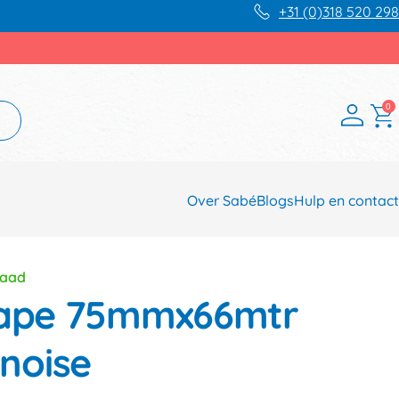
+31 (0)318 520 298
0
Over Sabé
Blogs
Hulp en contact
raad
 tape 75mmx66mtr
noise