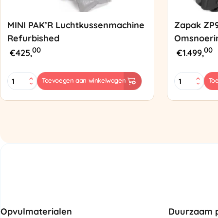
MINI PAK’R Luchtkussenmachine
Zapak ZP
Refurbished
Omsnoeri
00
00
€
425,
€
1.499,
MINI
Zapak
Toevoegen aan winkelwagen
To
PAK'R
ZP97
Luchtkussenmachine
Omsnoering
Refurbished
aantal
aantal
Opvulmaterialen
Duurzaam p