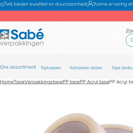
Wij bieden kwaliteit en duurzaamheid
Ruime ervaring en
Zo
Ons assortiment
Tophoezen
Kartonnen dozen
Tape bedru
Home
Tape
Verpakkingstape
PP tape
PP Acryl tape
PP Acryl 