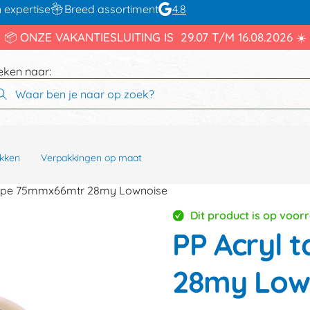
 expertise
Breed assortiment
4.8
📦 ONZE VAKANTIESLUITING IS 29.07 T/M 16.08.2026 ☀️
eken naar:
kken
Verpakkingen op maat
tape 75mmx66mtr 28my Lownoise
Dit product is op voor
PP Acryl
28my Low