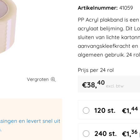
Artikelnummer:
41059
PP Acryl plakband is een
acrylaat belijming. Dit 
sluiten van lichte karto
aanvangskleefkracht en he
algemeen gebruik. 24 rol
Prijs per
24
rol
40
€
38,
excl. btw
44
120 st.
€
1,
ingen en levert snel uit
.
36
240 st.
€
1,