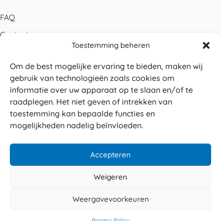
FAQ
Contact
Toestemming beheren
Bestellen
Om de best mogelijke ervaring te bieden, maken wij
Betalen
gebruik van technologieën zoals cookies om
Levering
informatie over uw apparaat op te slaan en/of te
raadplegen. Het niet geven of intrekken van
Retouren
toestemming kan bepaalde functies en
Service en garantie
mogelijkheden nadelig beïnvloeden.
Herroepingsrecht
Accepteren
Weigeren
Veilig betalen
© 2026 Sabé Verpakkingen
Weergavevoorkeuren
4.8
Privacy policy
Algemene voorwaarden
Privacy Policy