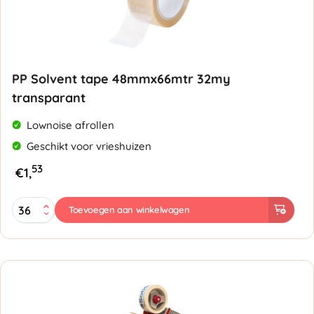
PP Solvent tape 48mmx66mtr 32my
transparant
Lownoise afrollen
Geschikt voor vrieshuizen
53
€
1,
PP
Toevoegen aan winkelwagen
Solvent
tape
48mmx66mtr
32my
transparant
-
Lownoise
aantal