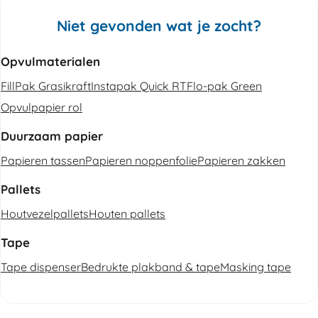
Niet gevonden wat je zocht?
Opvulmaterialen
FillPak Grasikraft
Instapak Quick RT
Flo-pak Green
Opvulpapier rol
Duurzaam papier
Papieren tassen
Papieren noppenfolie
Papieren zakken
Pallets
Houtvezelpallets
Houten pallets
Tape
Tape dispenser
Bedrukte plakband & tape
Masking tape