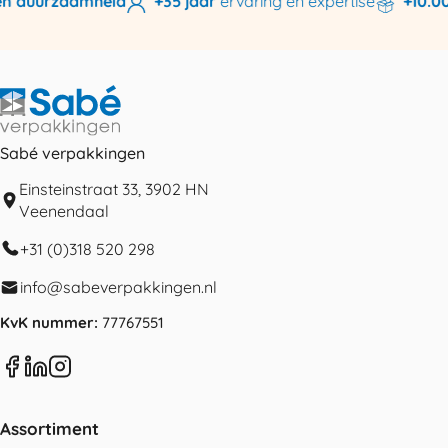
n duurzaamheid
+35 jaar
ervaring en expertise
+10.000
Sabé verpakkingen
Einsteinstraat 33, 3902 HN
Veenendaal
+31 (0)318 520 298
info@sabeverpakkingen.nl
KvK nummer:
77767551
Assortiment