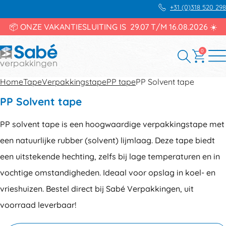
+31 (0)318 520 298
📦 ONZE VAKANTIESLUITING IS 29.07 T/M 16.08.2026 ☀️
0
Home
Tape
Verpakkingstape
PP tape
PP Solvent tape
PP Solvent tape
PP solvent tape is een hoogwaardige verpakkingstape met
een natuurlijke rubber (solvent) lijmlaag. Deze tape biedt
een uitstekende hechting, zelfs bij lage temperaturen en in
vochtige omstandigheden. Ideaal voor opslag in koel- en
vrieshuizen. Bestel direct bij Sabé Verpakkingen, uit
voorraad leverbaar!