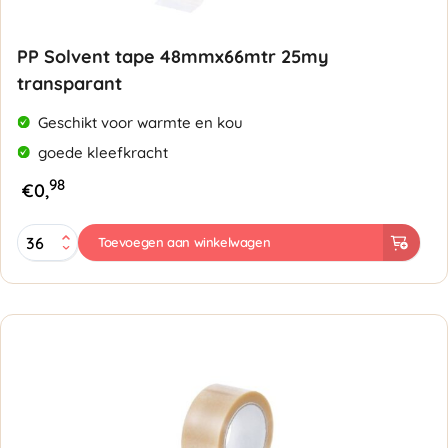
PP Solvent tape 48mmx66mtr 25my
transparant
Geschikt voor warmte en kou
goede kleefkracht
98
€
0,
PP
Toevoegen aan winkelwagen
Solvent
tape
48mmx66mtr
25my
transparant
aantal