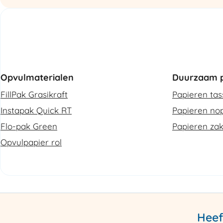
Opvulmaterialen
Duurzaam p
FillPak Grasikraft
Papieren ta
Instapak Quick RT
Papieren nop
Flo-pak Green
Papieren za
Opvulpapier rol
Heef