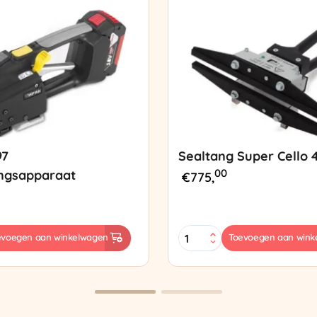
97
Sealtang Super Cello 
00
ngsapparaat
€
775,
Sealtang
evoegen aan winkelwagen
Toevoegen aan wink
Super
sapparaat
Cello
420
SCT-
2
aantal