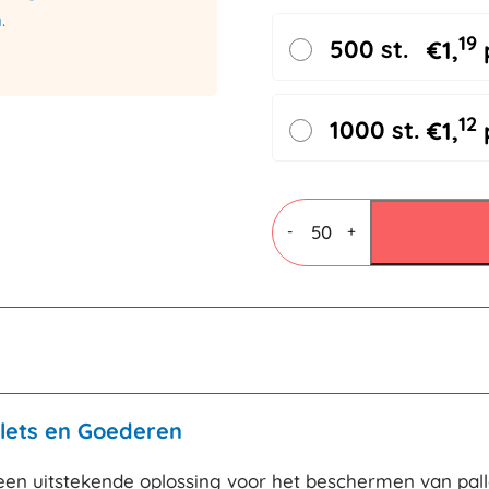
.
19
500 st.
€
1,
12
1000 st.
€
1,
Tophoezen
transparant
-
+
1200x1200+300mm
100my
aantal
lets en Goederen
en uitstekende oplossing voor het beschermen van palle