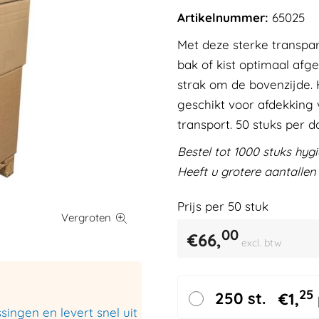
Artikelnummer:
65025
Met deze sterke transpa
bak of kist optimaal afge
strak om de bovenzijde. 
geschikt voor afdekking v
transport. 50 stuks per d
Bestel tot 1000 stuks hyg
Heeft u grotere aantallen
Prijs per
50
stuk
00
€
66,
excl. btw
25
250 st.
€
1,
ingen en levert snel uit