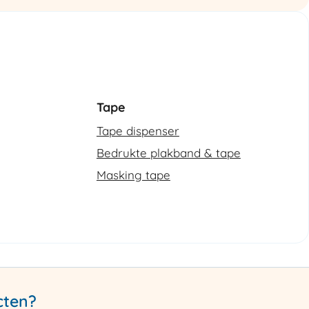
Tape
Tape dispenser
Bedrukte plakband & tape
Masking tape
cten?