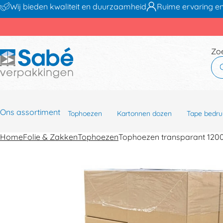
Wij bieden kwaliteit en duurzaamheid
Ruime ervaring en
Zo
Ons assortiment
Tophoezen
Kartonnen dozen
Tape bedru
Home
Folie & Zakken
Tophoezen
Tophoezen transparant 12