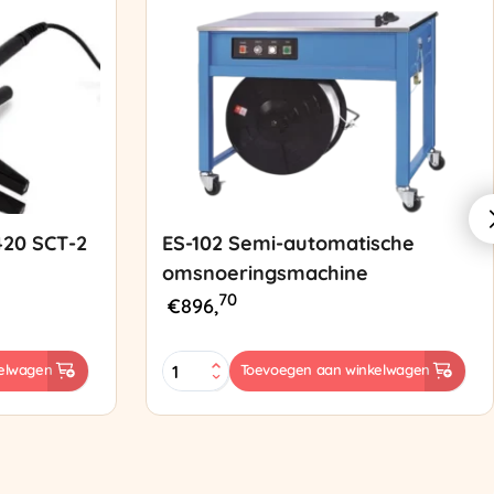
420 SCT-2
ES-102 Semi-automatische
omsnoeringsmachine
70
€
896,
ES-
elwagen
Toevoegen aan winkelwagen
102
Semi-
automatische
omsnoeringsmachine
aantal