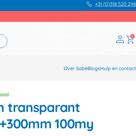
+31 (0)318 520 298
0
Over Sabé
Blogs
Hulp en contact
raad
 transparant
0+300mm 100my