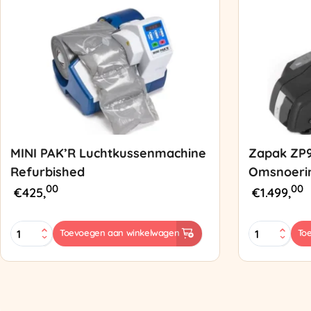
MINI PAK’R Luchtkussenmachine
Zapak ZP
Refurbished
Omsnoeri
00
00
€
425,
€
1.499,
MINI
Zapak
Toevoegen aan winkelwagen
To
PAK'R
ZP97
Luchtkussenmachine
Omsnoering
Refurbished
aantal
aantal