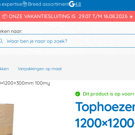
 expertise
Breed assortiment
4.8
📦 ONZE VAKANTIESLUITING IS 29.07 T/M 16.08.2026 ☀️
eken naar:
kken
Verpakkingen op maat
00×1200+300mm 100my
Dit product is op voor
Tophoezen
1200×120