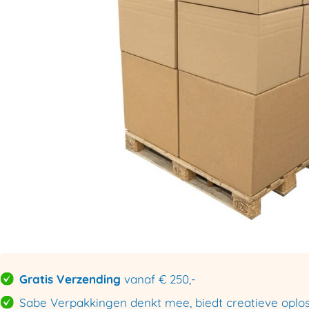
Gratis Verzending
vanaf € 250,-
Sabe Verpakkingen denkt mee, biedt creatieve oploss