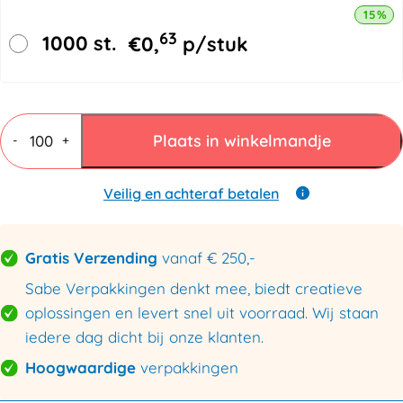
15% k
63
1000 st.
€
0,
p/stuk
Tophoezen
zwart
Plaats in winkelmandje
-
+
800x1200+300mm
50my
aantal
Veilig en achteraf betalen
Gratis Verzending
vanaf € 250,-
Sabe Verpakkingen denkt mee, biedt creatieve
oplossingen en levert snel uit voorraad. Wij staan
iedere dag dicht bij onze klanten.
Hoogwaardige
verpakkingen