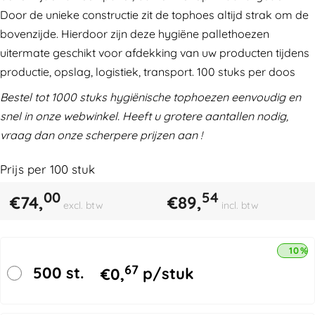
Door de unieke constructie zit de tophoes altijd strak om de
bovenzijde. Hierdoor zijn deze hygiëne pallethoezen
uitermate geschikt voor afdekking van uw producten tijdens
productie, opslag, logistiek, transport. 100 stuks per doos
Bestel tot 1000 stuks hygiënische tophoezen eenvoudig en
snel in onze webwinkel. Heeft u grotere aantallen nodig,
vraag dan onze scherpere prijzen aan !
Prijs per
100
stuk
00
54
€
74,
€
89,
excl. btw
incl. btw
10% 
67
500 st.
€
0,
p/stuk