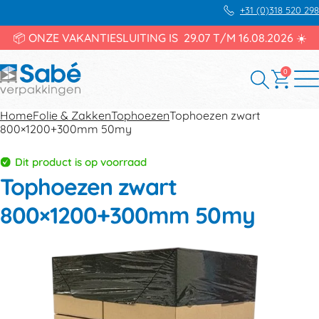
+31 (0)318 520 298
📦 ONZE VAKANTIESLUITING IS 29.07 T/M 16.08.2026 ☀️
0
Home
Folie & Zakken
Tophoezen
Tophoezen zwart
800×1200+300mm 50my
Dit product is op voorraad
Tophoezen zwart
800×1200+300mm 50my