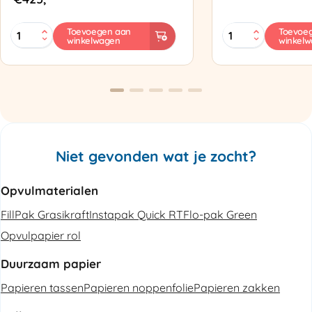
MINI
Zapak
Toevoegen aan
Toevoe
winkelwagen
winkel
PAK'R
ZP97
Luchtkussenmachine
Omsnoeringsapp
Refurbished
aantal
aantal
Niet gevonden wat je zocht?
Opvulmaterialen
FillPak Grasikraft
Instapak Quick RT
Flo-pak Green
Opvulpapier rol
Duurzaam papier
Papieren tassen
Papieren noppenfolie
Papieren zakken