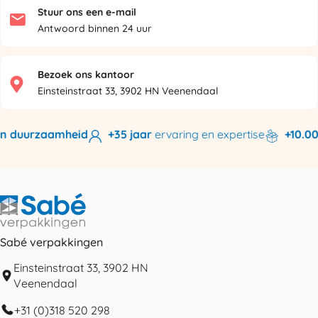
Stuur ons een e-mail
Antwoord binnen 24 uur
Bezoek ons kantoor
Einsteinstraat 33, 3902 HN Veenendaal
n duurzaamheid
+35 jaar
ervaring en expertise
+10.000
Sabé verpakkingen
Einsteinstraat 33, 3902 HN
Veenendaal
+31 (0)318 520 298