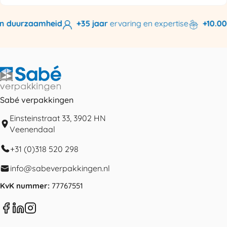
n duurzaamheid
+35 jaar
ervaring en expertise
+10.000
Sabé verpakkingen
Einsteinstraat 33, 3902 HN
Veenendaal
+31 (0)318 520 298
info@sabeverpakkingen.nl
KvK nummer:
77767551