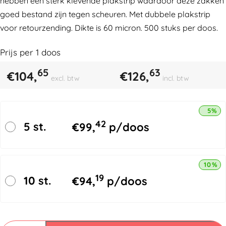
hebben een sterk klevende plakstrip waardoor deze zakken
goed bestand zijn tegen scheuren. Met dubbele plakstrip
voor retourzending. Dikte is 60 micron. 500 stuks per doos.
Prijs per
1
doos
65
63
€
104,
€
126,
excl. btw
incl. btw
5% k
42
5 st.
€
99,
p/doos
10% k
19
10 st.
€
94,
p/doos
Verzendzakken