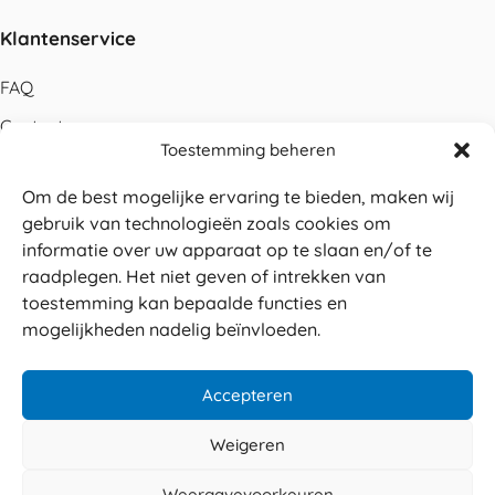
Klantenservice
FAQ
Contact
Toestemming beheren
Bestellen
Om de best mogelijke ervaring te bieden, maken wij
Betalen
gebruik van technologieën zoals cookies om
Levering
informatie over uw apparaat op te slaan en/of te
raadplegen. Het niet geven of intrekken van
Retouren
toestemming kan bepaalde functies en
Service en garantie
mogelijkheden nadelig beïnvloeden.
Herroepingsrecht
Accepteren
Weigeren
Veilig betalen
© 2026 Sabé Verpakkingen
Weergavevoorkeuren