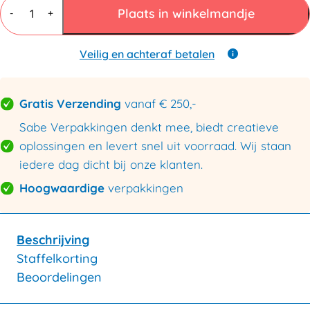
Coex
Plaats in winkelmandje
-
+
390x430+50mm
aantal
Veilig en achteraf betalen
Gratis Verzending
vanaf € 250,-
Sabe Verpakkingen denkt mee, biedt creatieve
oplossingen en levert snel uit voorraad. Wij staan
iedere dag dicht bij onze klanten.
Hoogwaardige
verpakkingen
Beschrijving
Staffelkorting
Beoordelingen