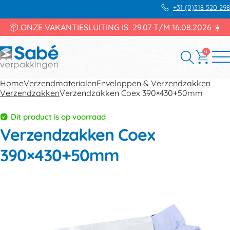
+31 (0)318 520 298
📦 ONZE VAKANTIESLUITING IS 29.07 T/M 16.08.2026 ☀️
0
Home
Verzendmaterialen
Enveloppen & Verzendzakken
Verzendzakken
Verzendzakken Coex 390×430+50mm
Dit product is op voorraad
Verzendzakken Coex
390×430+50mm