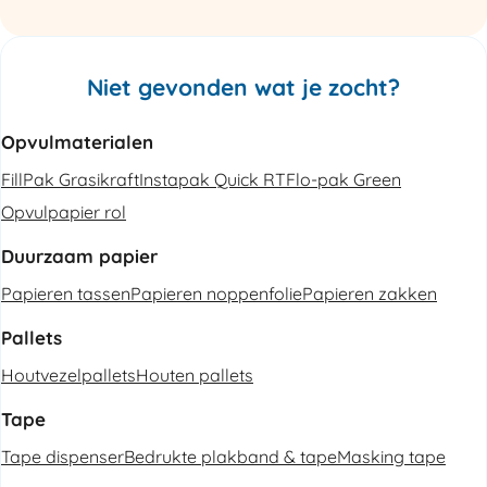
Niet gevonden wat je zocht?
Opvulmaterialen
FillPak Grasikraft
Instapak Quick RT
Flo-pak Green
Opvulpapier rol
Duurzaam papier
Papieren tassen
Papieren noppenfolie
Papieren zakken
Pallets
Houtvezelpallets
Houten pallets
Tape
Tape dispenser
Bedrukte plakband & tape
Masking tape