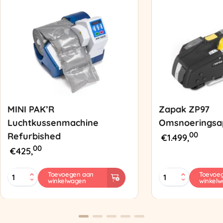
MINI PAK’R
Zapak ZP97
Luchtkussenmachine
Omsnoeringsa
00
Refurbished
€
1.499,
00
€
425,
MINI
Zapak
Toevoegen aan
Toevoe
winkelwagen
winkel
PAK'R
ZP97
Luchtkussenmachine
Omsnoeringsapp
Refurbished
aantal
aantal