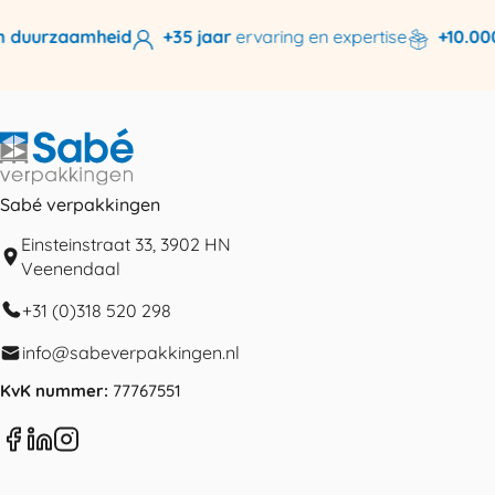
n duurzaamheid
+35 jaar
ervaring en expertise
+10.000
Sabé verpakkingen
Einsteinstraat 33, 3902 HN
Veenendaal
+31 (0)318 520 298
info@sabeverpakkingen.nl
KvK nummer:
77767551