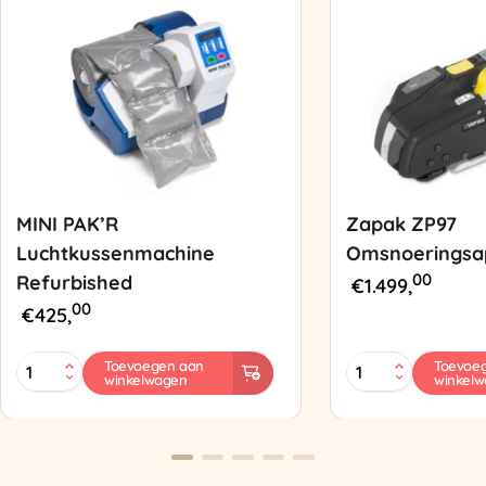
MINI PAK’R
Zapak ZP97
Luchtkussenmachine
Omsnoeringsa
00
Refurbished
€
1.499,
00
€
425,
MINI
Zapak
Toevoegen aan
Toevoe
winkelwagen
winkel
PAK'R
ZP97
Luchtkussenmachine
Omsnoeringsapp
Refurbished
aantal
aantal