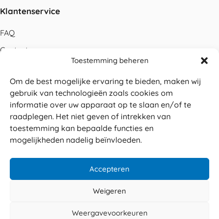
Klantenservice
FAQ
Contact
Toestemming beheren
Bestellen
Om de best mogelijke ervaring te bieden, maken wij
Betalen
gebruik van technologieën zoals cookies om
Levering
informatie over uw apparaat op te slaan en/of te
raadplegen. Het niet geven of intrekken van
Retouren
toestemming kan bepaalde functies en
Service en garantie
mogelijkheden nadelig beïnvloeden.
Herroepingsrecht
Accepteren
Weigeren
Veilig betalen
© 2026 Sabé Verpakkingen
Weergavevoorkeuren
4.8