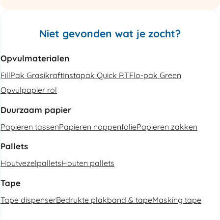
Niet gevonden wat je zocht?
Opvulmaterialen
FillPak Grasikraft
Instapak Quick RT
Flo-pak Green
Opvulpapier rol
Duurzaam papier
Papieren tassen
Papieren noppenfolie
Papieren zakken
Pallets
Houtvezelpallets
Houten pallets
Tape
Tape dispenser
Bedrukte plakband & tape
Masking tape