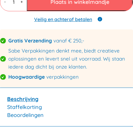
Coex
Plaats in winkelmandje
-
+
600x900+50mm
aantal
Veilig en achteraf betalen
Gratis Verzending
vanaf € 250,-
Sabe Verpakkingen denkt mee, biedt creatieve
oplossingen en levert snel uit voorraad. Wij staan
iedere dag dicht bij onze klanten.
Hoogwaardige
verpakkingen
Beschrijving
Staffelkorting
Beoordelingen