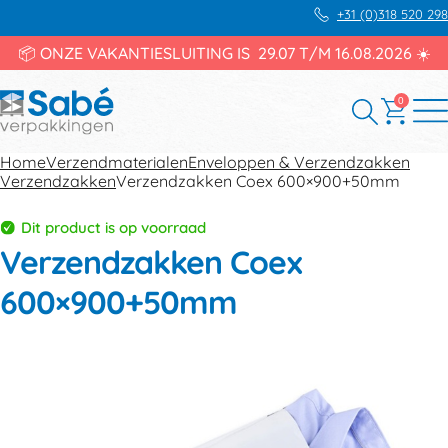
+31 (0)318 520 298
📦 ONZE VAKANTIESLUITING IS 29.07 T/M 16.08.2026 ☀️
0
Home
Verzendmaterialen
Enveloppen & Verzendzakken
Verzendzakken
Verzendzakken Coex 600×900+50mm
Dit product is op voorraad
Verzendzakken Coex
600×900+50mm