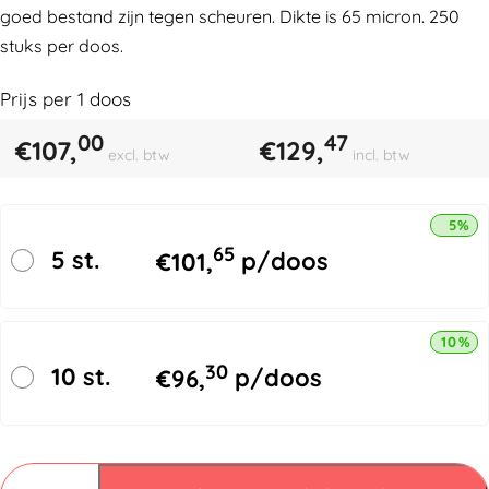
goed bestand zijn tegen scheuren. Dikte is 65 micron. 250
stuks per doos.
Prijs per
1
doos
00
47
€
107,
€
129,
excl. btw
incl. btw
5% k
65
5 st.
€
101,
p/doos
10% k
30
10 st.
€
96,
p/doos
Verzendzakken